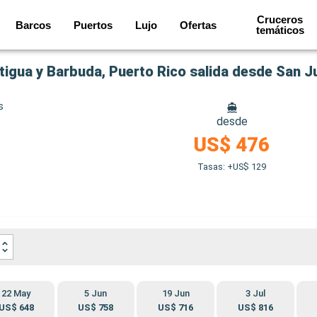
Cruceros
Barcos
Puertos
Lujo
Ofertas
temáticos
tigua y Barbuda, Puerto Rico salida desde San J
s
desde
US$ 476
Tasas: +US$ 129
22 May
5 Jun
19 Jun
3 Jul
US$ 648
US$ 758
US$ 716
US$ 816