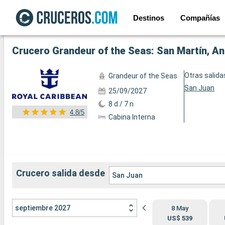
Destinos
Compañías
Ver las 49 fotos siguientes
Crucero Grandeur of the Seas: San Martín, An
Otras salida
Grandeur of the Seas
San Juan
25/09/2027
8 d / 7 n
4.8/5
Cabina Interna
Crucero salida desde
San Juan
septiembre 2027
8 May
US$ 539