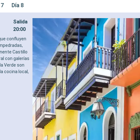
 7
Día 8
Salida
20:00
 que confluyen
 empedradas,
nente Castillo
al con galerías
la Verde son
a cocina local,