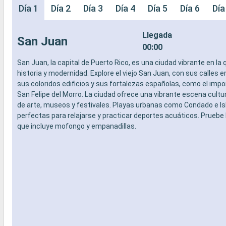
Día 1
Día 2
Día 3
Día 4
Día 5
Día 6
Día
Llegada
San Juan
00:00
San Juan, la capital de Puerto Rico, es una ciudad vibrante en la
historia y modernidad. Explore el viejo San Juan, con sus calles
sus coloridos edificios y sus fortalezas españolas, como el impo
San Felipe del Morro. La ciudad ofrece una vibrante escena cultur
de arte, museos y festivales. Playas urbanas como Condado e Is
perfectas para relajarse y practicar deportes acuáticos. Pruebe l
que incluye mofongo y empanadillas.