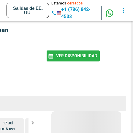
Estamos
cerrados
Salidas de EE.
+1 (786) 842-
UU.
4533
uan
VER DISPONIBILIDAD
17 Jul
31 Jul
14 Ago
28 Ago
US$ 891
US$ 786
US$ 648
US$ 543