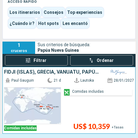
Trobriand, con sus danzas, sus casas, sus piraguas y sus
ACCESO RÁPIDO
tradiciones todavía muy presentes.
Los itinerarios
Consejos
Top experiencias
El viaje se vive como una expedición tranquila: salidas en
barco, encuentros organizados, esnórquel, paisajes
¿Cuándo ir?
Hot spots
Les encantó
volcánicos, huellas de la Segunda Guerra Mundial y escalas en
las que hay tiempo para comprender antes de fotografiar.
1
Sus criterios de búsqueda:
Papúa Nueva Guinea
cruceros
Filtrar
Ordenar
FIDJI (ISLAS), GRECIA, VANUATU, PAPÚA NUEVA GUINEA, INDONESIA
Paul Gauguin
21 d
Lautoka
28/01/2027
Comidas incluidas
US$ 10,359
+Tasas
Comidas incluidas