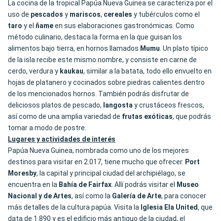
La cocina de la tropical Papúa Nueva Guinea se caracteriza por el
uso de
pescados
y
mariscos
,
cereales
y tubérculos como el
taro
y el
ñame
en sus elaboraciones gastronómicas. Como
método culinario, destaca la forma en la que guisan los
alimentos bajo tierra, en hornos llamados
Mumu
. Un plato típico
de la isla recibe este mismo nombre, y consiste en carne de
cerdo, verdura y
kaukau
, similar a la batata, todo ello envuelto en
hojas de platanero y cocinados sobre piedras calientes dentro
de los mencionados hornos. También podrás disfrutar de
deliciosos platos de pescado,
langosta
y crustáceos frescos,
así como de una amplia variedad de
frutas exóticas
, que podrás
tomar a modo de postre.
Lugares y actividades de interés
Papúa Nueva Guinea, nombrada como uno de los mejores
destinos para visitar en 2.017, tiene mucho que ofrecer.
Port
Moresby
, la capital y principal ciudad del archipiélago, se
encuentra en la
Bahía de Fairfax
. Allí podrás visitar el
Museo
Nacional y de Artes
, así como la
Galería de Arte
, para conocer
más detalles de la cultura papúa. Visita la
Iglesia Ela United
, que
data de 1.890 y es el edificio más antiguo de la ciudad, el