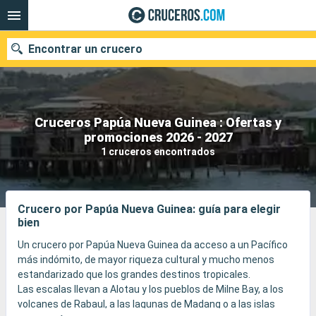
Encontrar un crucero
Cruceros Papúa Nueva Guinea : Ofertas y
Nuestros destinos
promociones 2026 - 2027
1 cruceros encontrados
Fecha de salida
Puertos
Compañías
Crucero por Papúa Nueva Guinea: guía para elegir
bien
Buscar
Un crucero por Papúa Nueva Guinea da acceso a un Pacífico
más indómito, de mayor riqueza cultural y mucho menos
estandarizado que los grandes destinos tropicales.
Las escalas llevan a Alotau y los pueblos de Milne Bay, a los
volcanes de Rabaul, a las lagunas de Madang o a las islas