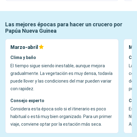
Las mejores épocas para hacer un crucero por
Papúa Nueva Guinea
Marzo-abril
May
Clima y baño
Cli
El tiempo sigue siendo inestable, aunque mejora
La é
gradualmente. La vegetación es muy densa, todavía
con
puede llover y las condiciones del mar pueden variar
dese
con rapidez.
pueb
Consejo experto
Con
Considera esta época solo si el itinerario es poco
Es l
habitual o está muy bien organizado. Para un primer
Nuev
viaje, conviene optar por la estación más seca.
Alot