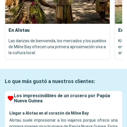
En Alotau
En l
Las danzas de bienvenida, los mercados y los pueblos
Kita
de Milne Bay ofrecen una primera aproximación viva a
en s
la cultura local.
arra
Lo que más gustó a nuestros clientes:
Los imprescindibles de un crucero por Papúa
Nueva Guinea
Llegar a Alotau en el corazón de Milne Bay
Alotau suele impresionar a los viajeros porque ofrece una
primera imagen muy humana de Papúa Nueva Guinea. Entre