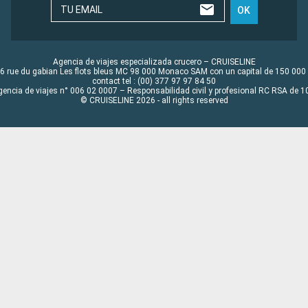
TU EMAIL
OK
Agencia de viajes especializada crucero – CRUISELINE
6 rue du gabian Les flots bleus MC 98 000 Monaco SAM con un capital de 150 000
contact tel : (00) 377 97 97 84 50
gencia de viajes n° 006 02 0007 – Responsabilidad civil y profesional RC RSA de
© CRUISELINE 2026 - all rights reserved