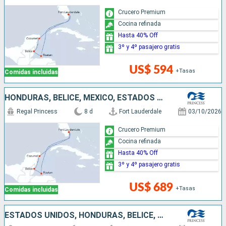
Crucero Premium
Cocina refinada
Hasta 40% Off
3º y 4º pasajero gratis
US$ 594
+Tasas
Comidas incluidas
HONDURAS, BELICE, MÉXICO, ESTADOS UNIDOS
Regal Princess
8 d
Fort Lauderdale
03/10/2026
Crucero Premium
Cocina refinada
Hasta 40% Off
3º y 4º pasajero gratis
US$ 689
+Tasas
Comidas incluidas
ESTADOS UNIDOS, HONDURAS, BELICE, MÉXICO