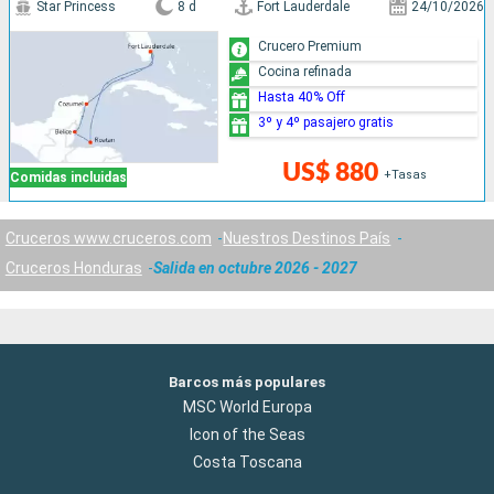
Star Princess
8 d
Fort Lauderdale
24/10/2026
Crucero Premium
Cocina refinada
Hasta 40% Off
3º y 4º pasajero gratis
US$ 880
+Tasas
Comidas incluidas
Cruceros www.cruceros.com
Nuestros Destinos País
Cruceros Honduras
Salida en octubre 2026 - 2027
Barcos más populares
MSC World Europa
Icon of the Seas
Costa Toscana