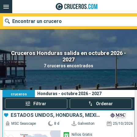
Encontrar un crucero
Cruceros Honduras salida en octubre 2026 -
Nuestros destinos
2027
7 cruceros encontrados
Fecha de salida
Puertos
Compañías
7
Sus criterios de búsqueda:
Honduras - octubre 2026 - 2027
cruceros
Buscar
Filtrar
Ordenar
ESTADOS UNIDOS, HONDURAS, MÉXICO
MSC Seascape
8 d
Galveston
25/10/2026
Niños Gratis