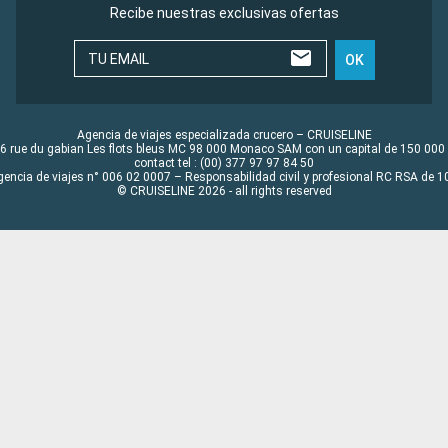
Recibe nuestras exclusivas ofertas
TU EMAIL
OK
Agencia de viajes especializada crucero – CRUISELINE
6 rue du gabian Les flots bleus MC 98 000 Monaco SAM con un capital de 150 000
contact tel : (00) 377 97 97 84 50
gencia de viajes n° 006 02 0007 – Responsabilidad civil y profesional RC RSA de
© CRUISELINE 2026 - all rights reserved