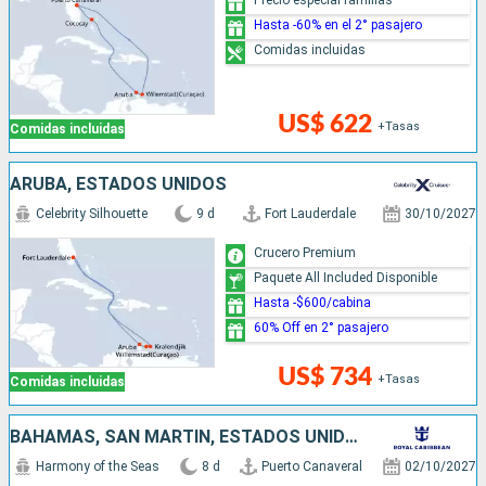
Hasta -60% en el 2° pasajero
Comidas incluidas
US$ 622
+Tasas
Comidas incluidas
ARUBA, ESTADOS UNIDOS
Celebrity Silhouette
9 d
Fort Lauderdale
30/10/2027
Crucero Premium
Paquete All Included Disponible
Hasta -$600/cabina
60% Off en 2° pasajero
US$ 734
+Tasas
Comidas incluidas
BAHAMAS, SAN MARTÍN, ESTADOS UNIDOS
Harmony of the Seas
8 d
Puerto Canaveral
02/10/2027