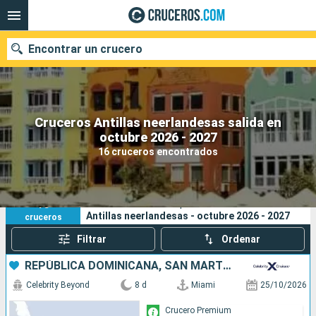
Encontrar un crucero
Cruceros Antillas neerlandesas salida en
Nuestros destinos
octubre 2026 - 2027
16 cruceros encontrados
Fecha de salida
Puertos
Compañías
16
Sus criterios de búsqueda:
Antillas neerlandesas - octubre 2026 - 2027
cruceros
Buscar
Filtrar
Ordenar
REPÚBLICA DOMINICANA, SAN MARTÍN, ESTADOS UNIDOS
Celebrity Beyond
8 d
Miami
25/10/2026
Crucero Premium