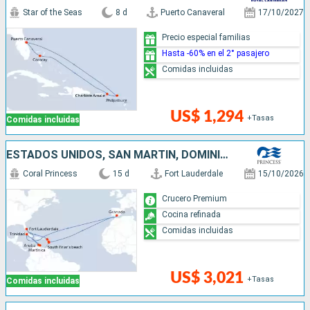
Star of the Seas
8 d
Puerto Canaveral
17/10/2027
Precio especial familias
Hasta -60% en el 2° pasajero
Comidas incluidas
US$ 1,294
+Tasas
Comidas incluidas
ESTADOS UNIDOS, SAN MARTÍN, DOMINICA, GRENADA, CUBA, ARUBA
Coral Princess
15 d
Fort Lauderdale
15/10/2026
Crucero Premium
Cocina refinada
Comidas incluidas
US$ 3,021
+Tasas
Comidas incluidas