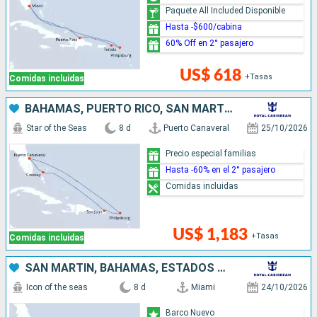
Paquete All Included Disponible
Hasta -$600/cabina
60% Off en 2° pasajero
US$ 618
+Tasas
Comidas incluidas
BAHAMAS, PUERTO RICO, SAN MARTÍN, ESTADOS UNIDOS
Star of the Seas
8 d
Puerto Canaveral
25/10/2026
Precio especial familias
Hasta -60% en el 2° pasajero
Comidas incluidas
US$ 1,183
+Tasas
Comidas incluidas
SAN MARTÍN, BAHAMAS, ESTADOS UNIDOS
Icon of the seas
8 d
Miami
24/10/2026
Barco Nuevo