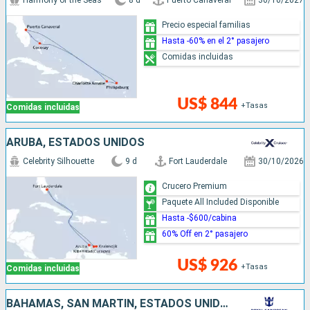
Harmony of the Seas
8 d
Puerto Canaveral
30/10/2027
Precio especial familias
Hasta -60% en el 2° pasajero
Comidas incluidas
US$ 844
+Tasas
Comidas incluidas
ARUBA, ESTADOS UNIDOS
Celebrity Silhouette
9 d
Fort Lauderdale
30/10/2026
Crucero Premium
Paquete All Included Disponible
Hasta -$600/cabina
60% Off en 2° pasajero
US$ 926
+Tasas
Comidas incluidas
BAHAMAS, SAN MARTÍN, ESTADOS UNIDOS