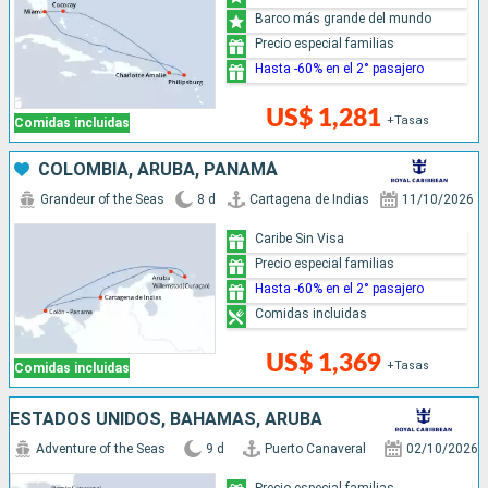
Barco más grande del mundo
Precio especial familias
Hasta -60% en el 2° pasajero
US$ 1,281
+Tasas
Comidas incluidas
COLOMBIA, ARUBA, PANAMÁ
Grandeur of the Seas
8 d
Cartagena de Indias
11/10/2026
Caribe Sin Visa
Precio especial familias
Hasta -60% en el 2° pasajero
Comidas incluidas
US$ 1,369
+Tasas
Comidas incluidas
ESTADOS UNIDOS, BAHAMAS, ARUBA
Adventure of the Seas
9 d
Puerto Canaveral
02/10/2026
Precio especial familias