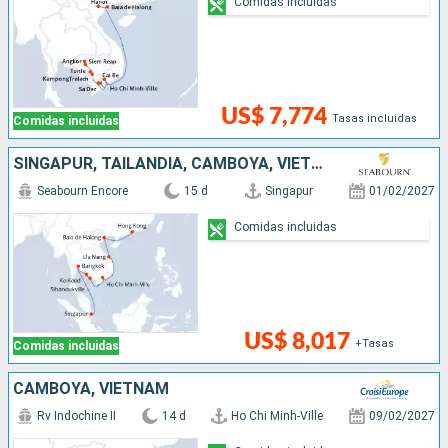
Comidas incluidas
US$ 7,774
Tasas incluidas
Comidas incluidas
SINGAPUR, TAILANDIA, CAMBOYA, VIETNAM, CHINA
Seabourn Encore
15 d
Singapur
01/02/2027
Comidas incluidas
US$ 8,017
+Tasas
Comidas incluidas
CAMBOYA, VIETNAM
Rv Indochine II
14 d
Ho Chi Minh-Ville
09/02/2027