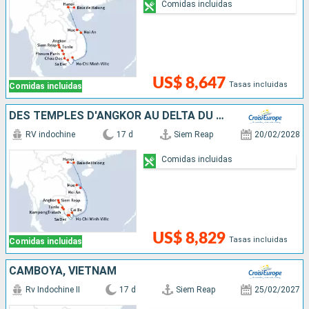
Comidas incluidas
US$ 8,647
Tasas incluidas
Comidas incluidas
DES TEMPLES D'ANGKOR AU DELTA DU MÉKONG, LES VILLES IMPÉRIALES, HANOÏ ET LA BAIE D'ALONG
RV indochine
17 d
Siem Reap
20/02/2028
Comidas incluidas
US$ 8,829
Tasas incluidas
Comidas incluidas
CAMBOYA, VIETNAM
Rv Indochine II
17 d
Siem Reap
25/02/2027