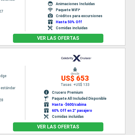
Animaciones Incluidas
Paquete WiFi*
27
Créditos para excursiones
Hasta 50% Off
Comidas incluidas
VER LAS OFERTAS
desde
Edge
US$ 653
Tasas: +US$ 133
 estándar
Crucero Premium
Paquete All Included Disponible
28
Hasta -$600/cabina
60% Off en 2° pasajero
Comidas incluidas
VER LAS OFERTAS