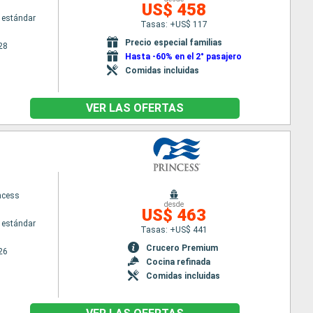
US$ 458
 estándar
Tasas: +US$ 117
Precio especial familias
28
Hasta -60% en el 2° pasajero
Comidas incluidas
VER LAS OFERTAS
ncess
desde
US$ 463
 estándar
Tasas: +US$ 441
Crucero Premium
26
Cocina refinada
Comidas incluidas