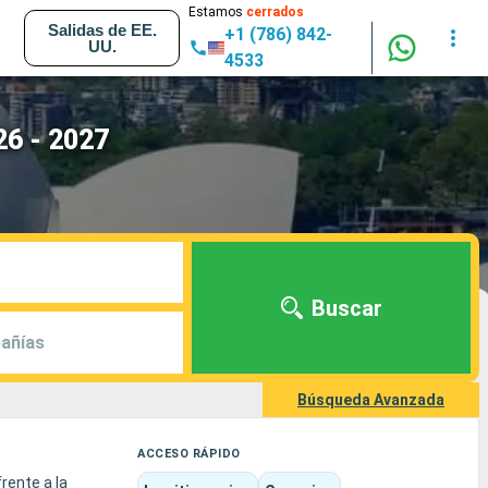
Estamos
cerrados
Salidas de EE.
+1 (786) 842-
UU.
4533
26 - 2027
Buscar
añías
Búsqueda Avanzada
ACCESO RÁPIDO
rente a la