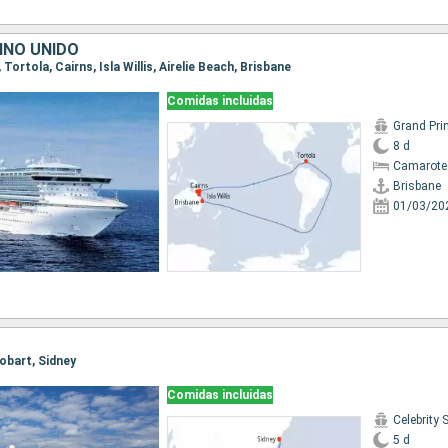
INO UNIDO
, Tortola, Cairns, Isla Willis, Airelie Beach, Brisbane
Comidas incluidas
Grand Pri
8 d
Camarote
Brisbane
01/03/20
Hobart, Sidney
Comidas incluidas
Celebrity 
5 d