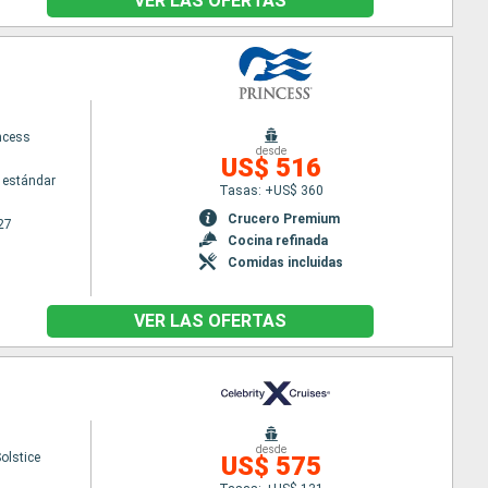
VER LAS OFERTAS
ncess
desde
US$ 516
 estándar
Tasas: +US$ 360
Crucero Premium
27
Cocina refinada
Comidas incluidas
VER LAS OFERTAS
desde
Solstice
US$ 575