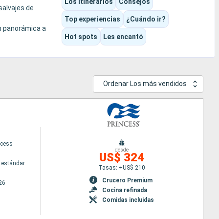
Los itinerarios
Consejos
salvajes de
Top experiencias
¿Cuándo ir?
ón panorámica a
Hot spots
Les encantó
pre con esa
Ordenar Los más vendidos
ncess
desde
US$ 324
 estándar
Tasas: +US$ 210
Crucero Premium
26
Cocina refinada
Comidas incluidas