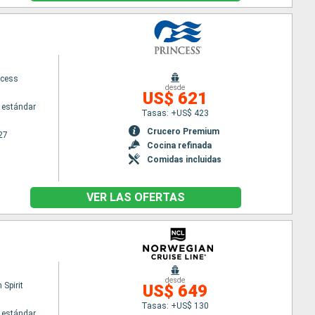
ncess
desde
US$ 621
 estándar
Tasas: +US$ 423
Crucero Premium
27
Cocina refinada
Comidas incluidas
VER LAS OFERTAS
desde
Spirit
US$ 649
Tasas: +US$ 130
 estándar