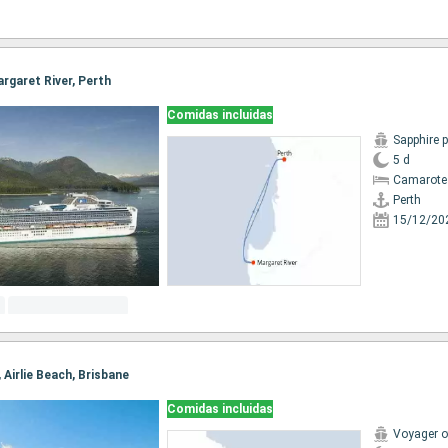
argaret River, Perth
Comidas incluidas
Sapphire 
5 d
Camarote
Perth
15/12/20
, Airlie Beach, Brisbane
Comidas incluidas
Voyager o