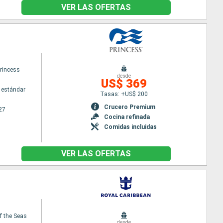
VER LAS OFERTAS
princess
desde
US$ 369
 estándar
Tasas: +US$ 200
Crucero Premium
27
Cocina refinada
Comidas incluidas
VER LAS OFERTAS
f the Seas
desde