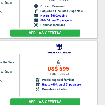
Tasas: +US$ 131
 estándar
Crucero Premium
Paquete All Included Disponible
27
Hasta -$600/cabina
60% Off en 2° pasajero
Comidas incluidas
VER LAS OFERTAS
f the Seas
desde
US$ 595
 estándar
Tasas: +US$ 93
Precio especial familias
27
Hasta -60% en el 2° pasajero
Comidas incluidas
VER LAS OFERTAS