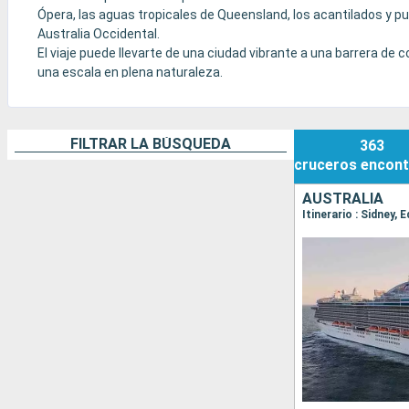
Ópera, las aguas tropicales de Queensland, los acantilados y p
Australia Occidental.
El viaje puede llevarte de una ciudad vibrante a una barrera de
una escala en plena naturaleza.
Según el itinerario, Australia se descubre en crucero como un d
sensación de amplitud tan característica del país.
FILTRAR LA BÚSQUEDA
363
cruceros
encont
AUSTRALIA
Itinerario : Sidney, 