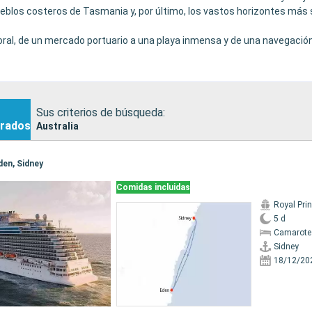
ueblos costeros de Tasmania y, por último, los vastos horizontes más 
 coral, de un mercado portuario a una playa inmensa y de una navegaci
estino urbano, costero, tropical o más orientado a la expedición, siem
Sus criterios de búsqueda:
rados
Australia
Eden, Sidney
Comidas incluidas
Royal Pri
5 d
Camarote
Sidney
18/12/20