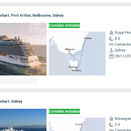
 Hobart, Port Arthur, Melbourne, Sidney
Comidas incluidas
Royal Pri
8 d
Camarote
Sidney
28/11/20
Hobart, Sidney
Comidas incluidas
Norwegian 
5 d
Camarote