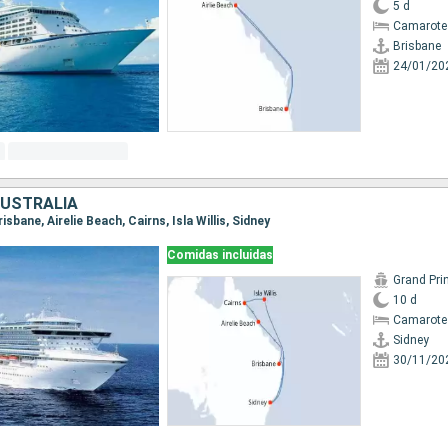
5 d
Camarote
Brisbane
24/01/20
AUSTRALIA
risbane, Airelie Beach, Cairns, Isla Willis, Sidney
Comidas incluidas
Grand Pri
10 d
Camarote
Sidney
30/11/20