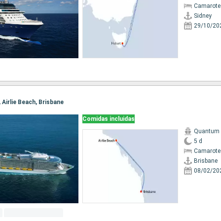
Camarote
Sidney
29/10/20
, Airlie Beach, Brisbane
Comidas incluidas
Quantum o
5 d
Camarote
Brisbane
08/02/20