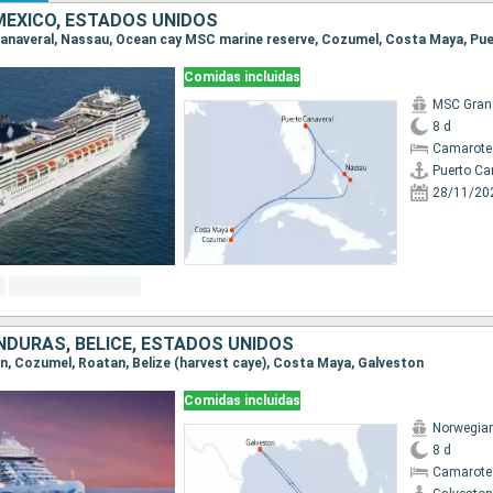
ÉXICO, ESTADOS UNIDOS
 Canaveral, Nassau, Ocean cay MSC marine reserve, Cozumel, Costa Maya, Pu
Comidas incluidas
MSC Gran
8 d
Camarote
Puerto Ca
28/11/20
NDURAS, BELICE, ESTADOS UNIDOS
ton, Cozumel, Roatan, Belize (harvest caye), Costa Maya, Galveston
Comidas incluidas
Norwegian
8 d
Camarote