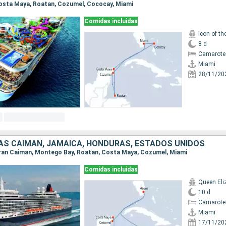
 Costa Maya, Roatan, Cozumel, Cococay, Miami
Comidas incluidas
Icon of th
8 d
Camarote
Miami
28/11/20
LAS CAIMÁN, JAMAICA, HONDURAS, ESTADOS UNIDOS
 Gran Caiman, Montego Bay, Roatan, Costa Maya, Cozumel, Miami
Comidas incluidas
Queen Eli
10 d
Camarote
Miami
17/11/20