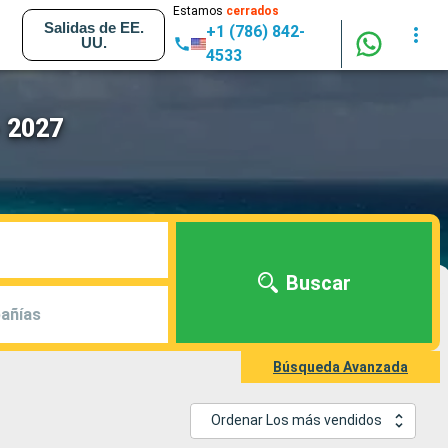
Estamos
cerrados
Salidas de EE.
+1 (786) 842-
UU.
4533
- 2027
Buscar
añías
Búsqueda Avanzada
Ordenar Los más vendidos