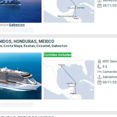
Galveston
28/11/20
arque:
Galveston
IDOS, HONDURAS, MÉXICO
ton, Costa Maya, Roatan, Cozumel, Galveston
Comidas incluidas
MSC Seas
8 d
Camarote
Galveston
08/11/20