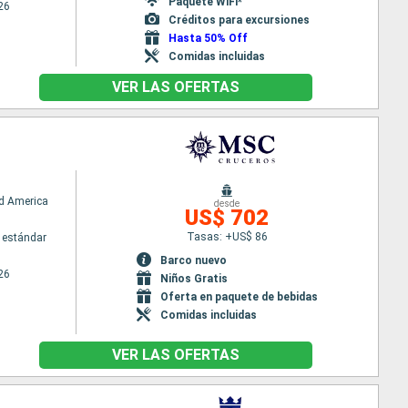
Paquete WiFi*
26
Créditos para excursiones
Hasta 50% Off
Comidas incluidas
VER LAS OFERTAS
d America
desde
US$ 702
Tasas: +US$ 86
 estándar
Barco nuevo
26
Niños Gratis
Oferta en paquete de bebidas
Comidas incluidas
VER LAS OFERTAS