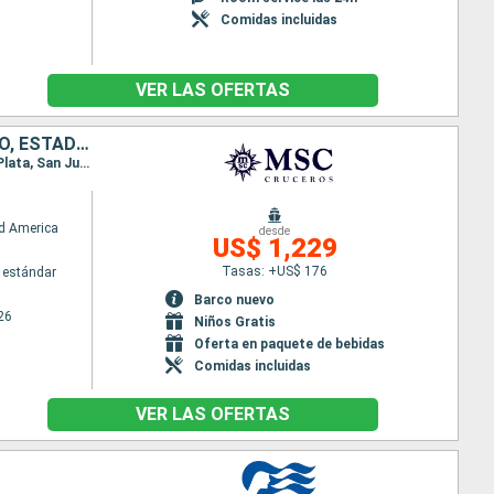
Comidas incluidas
VER LAS OFERTAS
HONDURAS, MÉXICO, BAHAMAS, REPÚBLICA DOMINICANA, PUERTO RICO, ESTADOS UNIDOS
Itinerario : Miami, Roatan, Costa Maya, Cozumel, Ocean cay MSC marine reserve, Miami, Puerto Plata, San Juan, Ocean cay MSC marine reserve, Miami
d America
desde
US$ 1,229
Tasas: +US$ 176
 estándar
Barco nuevo
26
Niños Gratis
Oferta en paquete de bebidas
Comidas incluidas
VER LAS OFERTAS