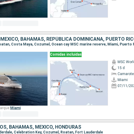
Comidas incluidas
MSC Worl
15 d
Camarote
Miami
07/11/20
arque:
Miami
OS, BAHAMAS, MÉXICO, HONDURAS
uderdale, Celebration Key, Cozumel, Roatan, Fort Lauderdale