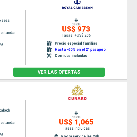
e seas
desde
US$ 973
 estándar
Tasas: +US$ 206
Precio especial familias
26
Hasta -60% en el 2° pasajero
Comidas incluidas
VER LAS OFERTAS
zabeth
desde
US$ 1,065
 estándar
Tasas incluidas
26
Room service las 24h