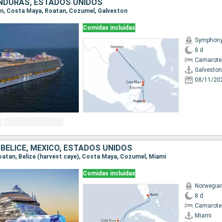
NDURAS, ESTADOS UNIDOS
ton, Costa Maya, Roatan, Cozumel, Galveston
Comidas incluidas
Symphony 
8 d
Camarote
Galveston
08/11/20
BELICE, MÉXICO, ESTADOS UNIDOS
 Roatan, Belize (harvest caye), Costa Maya, Cozumel, Miami
Comidas incluidas
Norwegia
8 d
Camarote
Miami