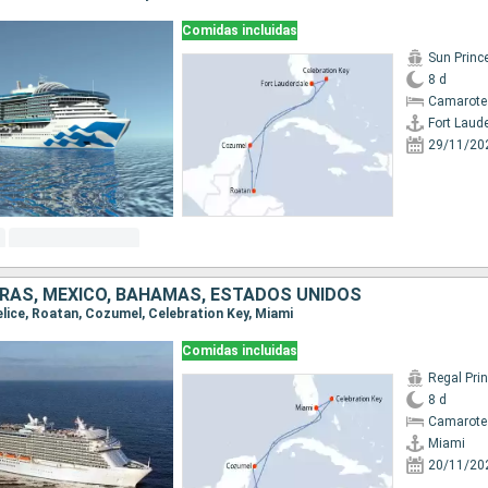
Comidas incluidas
Sun Princ
8 d
Camarote
Fort Laud
29/11/20
URAS, MÉXICO, BAHAMAS, ESTADOS UNIDOS
Belice, Roatan, Cozumel, Celebration Key, Miami
Comidas incluidas
Regal Pri
8 d
Camarote
Miami
20/11/20