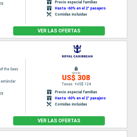
Precio especial familias
28
Hasta -60% en el 2° pasajero
Comidas incluidas
VER LAS OFERTAS
of the Seas
desde
US$ 308
 estándar
Tasas: +US$ 124
Precio especial familias
28
Hasta -60% en el 2° pasajero
Comidas incluidas
VER LAS OFERTAS