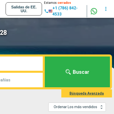
Estamos
cerrados
Salidas de EE.
+1 (786) 842-
UU.
4533
028
Buscar
añías
Búsqueda Avanzada
Ordenar Los más vendidos