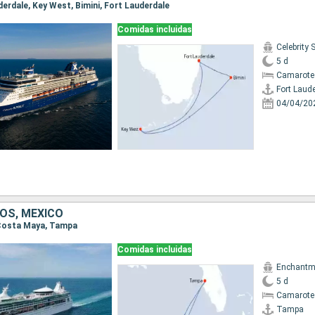
uderdale, Key West, Bimini, Fort Lauderdale
Comidas incluidas
Celebrity
5 d
Camarote
Fort Laud
04/04/20
OS, MÉXICO
 Costa Maya, Tampa
Comidas incluidas
Enchantme
5 d
Camarote
Tampa