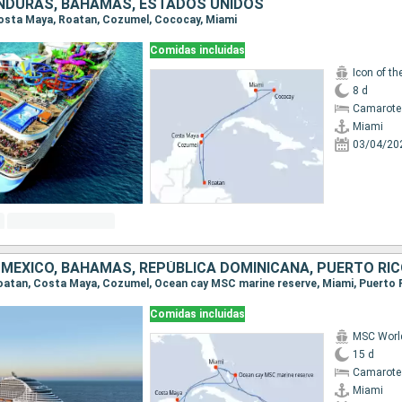
NDURAS, BAHAMAS, ESTADOS UNIDOS
 Costa Maya, Roatan, Cozumel, Cococay, Miami
Comidas incluidas
Icon of th
8 d
Camarote
Miami
03/04/20
Comidas incluidas
MSC Worl
15 d
Camarote
Miami