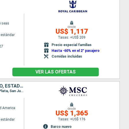
e seas
desde
US$ 1,117
 estándar
Tasas: +US$ 209
Precio especial familias
27
Hasta -60% en el 2° pasajero
Comidas incluidas
VER LAS OFERTAS
HONDURAS, MÉXICO, BAHAMAS, REPÚBLICA DOMINICANA, PUERTO RICO, ESTADOS UNIDOS
Itinerario : Miami, Roatan, Costa Maya, Cozumel, Ocean cay MSC marine reserve, Miami, Puerto Plata, San Juan, Ocean cay MSC marine reserve, Miami
d America
desde
US$ 1,365
Tasas: +US$ 176
 estándar
Barco nuevo