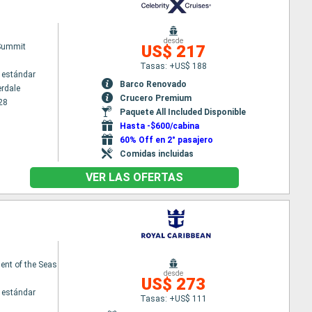
desde
 Summit
US$ 217
Tasas: +US$ 188
 estándar
Barco Renovado
erdale
Crucero Premium
28
Paquete All Included Disponible
Hasta -$600/cabina
60% Off en 2° pasajero
Comidas incluidas
VER LAS OFERTAS
nt of the Seas
desde
US$ 273
 estándar
Tasas: +US$ 111