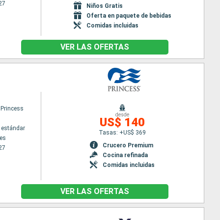
27
Niños Gratis
Oferta en paquete de bebidas
Comidas incluidas
VER LAS OFERTAS
 Princess
desde
US$ 140
 estándar
Tasas: +US$ 369
es
Crucero Premium
27
Cocina refinada
Comidas incluidas
VER LAS OFERTAS