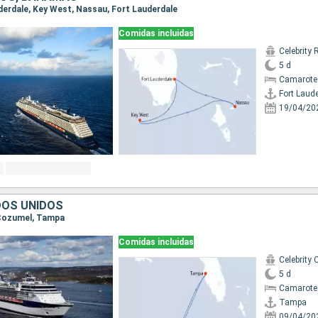
uderdale, Key West, Nassau, Fort Lauderdale
Comidas incluidas
Celebrity 
5 d
Camarote
Fort Laud
19/04/20
DOS UNIDOS
 Cozumel, Tampa
Comidas incluidas
Celebrity 
5 d
Camarote
Tampa
09/04/20