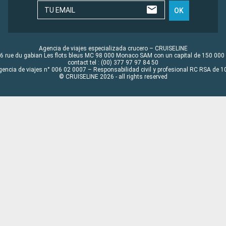
TU EMAIL
OK
Agencia de viajes especializada crucero – CRUISELINE
6 rue du gabian Les flots bleus MC 98 000 Monaco SAM con un capital de 150 000
contact tel : (00) 377 97 97 84 50
gencia de viajes n° 006 02 0007 – Responsabilidad civil y profesional RC RSA de
© CRUISELINE 2026 - all rights reserved