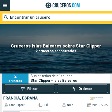
Encontrar un crucero
Nuestros destinos
Cruceros Islas Baleares sobre Star Clipper
2 cruceros encontrados
Fecha de salida
Puertos
Compañías
2
Sus criterios de búsqueda:
Buscar
Star Clipper - Islas Baleares
cruceros
Filtrar
Ordenar
FRANCIA, ESPAÑA
Star Clipper
8 d
Niza
20/10/2027