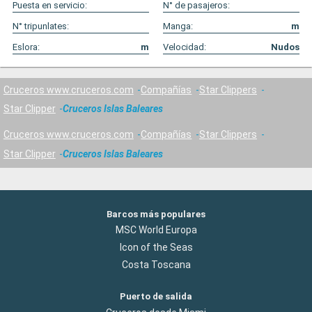
Puesta en servicio:
N° de pasajeros:
N° tripunlates:
Manga:
m
Eslora:
m
Velocidad:
Nudos
Cruceros www.cruceros.com
Compañías
Star Clippers
Star Clipper
Cruceros Islas Baleares
Cruceros www.cruceros.com
Compañías
Star Clippers
Star Clipper
Cruceros Islas Baleares
Barcos más populares
MSC World Europa
Icon of the Seas
Costa Toscana
Puerto de salida