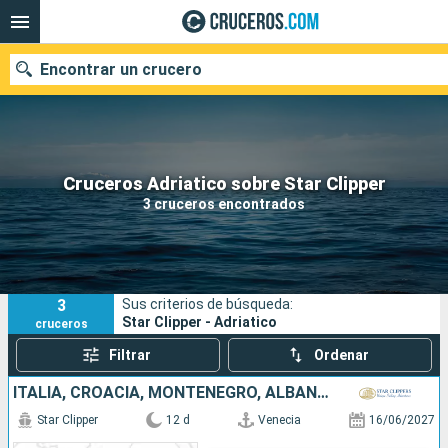
Encontrar un crucero
Nuestros destinos
Cruceros Adriatico sobre Star Clipper
3 cruceros encontrados
Fecha de salida
Puertos
Compañías
3
Sus criterios de búsqueda:
Buscar
Star Clipper - Adriatico
cruceros
Filtrar
Ordenar
ITALIA, CROACIA, MONTENEGRO, ALBANIA, GRECIA
Star Clipper
12 d
Venecia
16/06/2027