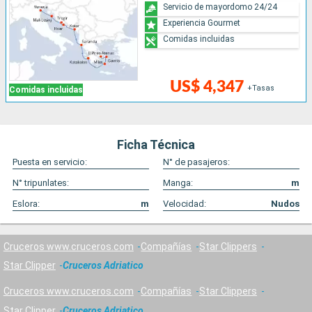
Servicio de mayordomo 24/24
Experiencia Gourmet
Comidas incluidas
US$ 4,347
+Tasas
Comidas incluidas
Ficha Técnica
Puesta en servicio:
N° de pasajeros:
N° tripunlates:
Manga:
m
Eslora:
m
Velocidad:
Nudos
Cruceros www.cruceros.com
Compañías
Star Clippers
Star Clipper
Cruceros Adriatico
Cruceros www.cruceros.com
Compañías
Star Clippers
Star Clipper
Cruceros Adriatico