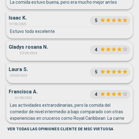
La comida estuvo buena, pero era mucho mejor antes
Isaac K.
5
31/05/2025
Estuvo todo excelente
Gladys rosana N.
4
07/09/2024
Laura S.
5
29/04/2024
Francisca A.
4
01/08/2022
Las actividades extrarodinarias, pero la comida del
comedor de nivel intermedio a bajo comparado con otras
experiencias en cruceros como Royal Caribbean. La carne
muy dura, los menús del comedor muy pobres. El buffet
VER TODAS LAS OPINIONES CLIENTE DE MSC VIRTUOSA
bueno, sobre todo el desayuno