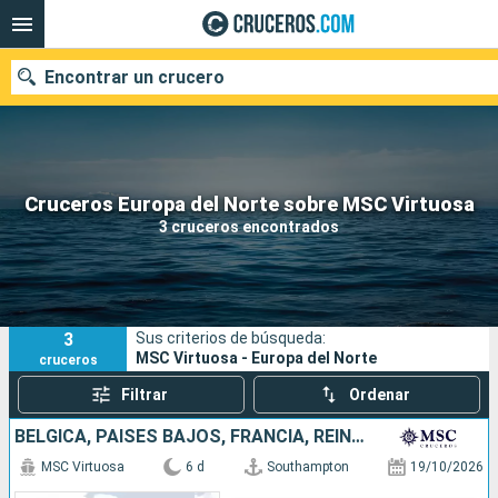
Encontrar un crucero
Nuestros destinos
Cruceros Europa del Norte sobre MSC Virtuosa
3 cruceros encontrados
Fecha de salida
Puertos
Compañías
3
Sus criterios de búsqueda:
Buscar
MSC Virtuosa - Europa del Norte
cruceros
Filtrar
Ordenar
BÉLGICA, PAISES BAJOS, FRANCIA, REINO UNIDO
MSC Virtuosa
6 d
Southampton
19/10/2026