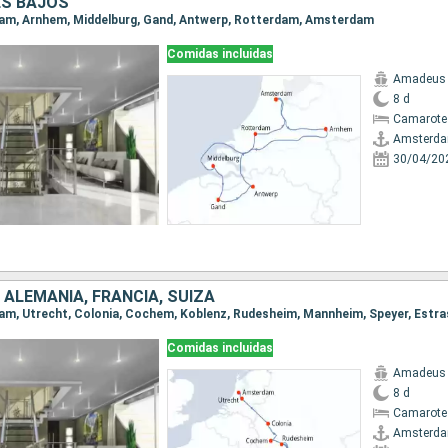
ES BAJOS
rdam, Arnhem, Middelburg, Gand, Antwerp, Rotterdam, Amsterdam
Comidas incluidas
Amadeus 
8 d
Camarote 
Amsterd
30/04/20
 ALEMANIA, FRANCIA, SUIZA
Comidas incluidas
Amadeus 
8 d
Camarote 
Amsterd