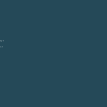
iro
es