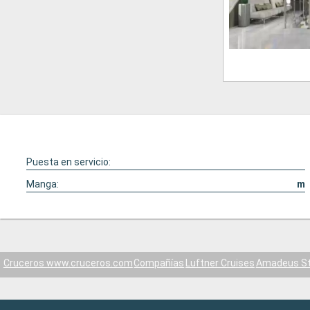
Puesta en servicio:
Manga:
m
Cruceros www.cruceros.com
Compañías
Luftner Cruises
Amadeus St