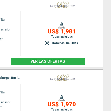
Star
desde
exterior
US$ 1,981
am
Tasas incluidas
27
Comidas incluidas
VER LAS OFERTAS
Itinerario : Amsterdam, Utrecht, Colonia, Cochem, Koblenz, Rudesheim, Mannheim, Speyer, Estrasburgo, Basilea
Star
desde
exterior
US$ 1,970
am
Tasas incluidas