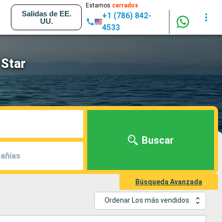
Estamos
cerrados
Salidas de EE.
+1 (786) 842-
UU.
4533
 Star
Buscar
añías
Búsqueda Avanzada
Ordenar Los más vendidos