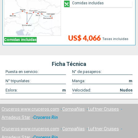
Comidas incluidas
US$ 4,066
Tasas incluidas
Comidas incluidas
Ficha Técnica
Puesta en servicio:
N° de pasajeros:
N° tripunlates:
Manga:
m
Eslora:
m
Velocidad:
Nudos
Cruceros www.cruceros.com
Compañías
Luftner Cruises
Amadeus Star
Cruceros Rin
Cruceros www.cruceros.com
Compañías
Luftner Cruises
Amadeus Star
Cruceros Rin