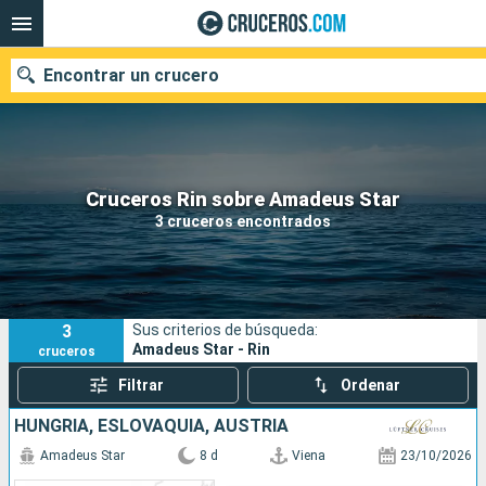
Encontrar un crucero
Nuestros destinos
Cruceros Rin sobre Amadeus Star
3 cruceros encontrados
Fecha de salida
Puertos
Compañías
3
Sus criterios de búsqueda:
Buscar
Amadeus Star - Rin
cruceros
Filtrar
Ordenar
HUNGRÍA, ESLOVAQUIA, AUSTRIA
Amadeus Star
8 d
Viena
23/10/2026