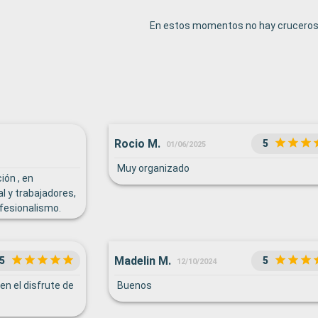
En estos momentos no hay cruceros 
Rocio M.
5
01/06/2025
Muy organizado
ión , en
l y trabajadores,
fesionalismo.
zona de bufet de
ección ( muchos
aumentar
Madelin M.
5
5
12/10/2024
 me llamo la
e recorrido no
en el disfrute de
Buenos
 etc). Solo habían