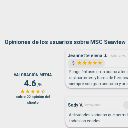
Opiniones de los usuarios sobre MSC Seaview
Jeannette elena J.
05/05/2026
5
Pongo énfasis en la buena atenc
VALORACIÓN MEDIA
restaurantes y bares de Persona
4.6
siempre con gran simpatia y pro
/5
Gran servicio Recomendaría en 
postres, variar y mejorar la sel
sobre 22 opinión del
cakes decorados) y mejorar y 
cliente
Sady V.
02/02/2025
selección de frutas. Igualmente,
atención que muchos días días d
Actividades variadas que permit
hubieran tés ( negros, earl grey ,
todas las edades.
tés de hierbas