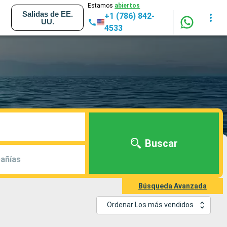
Estamos
abiertos
Salidas de EE.
+1 (786) 842-
UU.
4533
Buscar
añías
Búsqueda Avanzada
Ordenar Los más vendidos