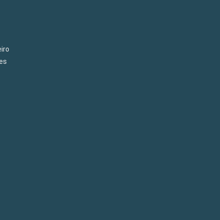
iro
es