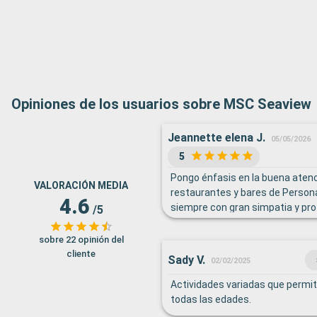
Opiniones de los usuarios sobre MSC Seaview
Jeannette elena J.
05/05/2026
5
Pongo énfasis en la buena atenc
VALORACIÓN MEDIA
restaurantes y bares de Persona
4.6
siempre con gran simpatia y pro
/5
Gran servicio Recomendaría en 
postres, variar y mejorar la sel
sobre 22 opinión del
cakes decorados) y mejorar y 
cliente
Sady V.
02/02/2025
selección de frutas. Igualmente,
atención que muchos días días d
Actividades variadas que permit
hubieran tés ( negros, earl grey ,
todas las edades.
tés de hierbas