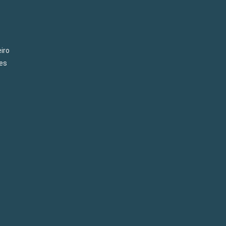
iro
es