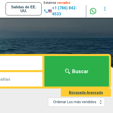
Estamos
cerrados
Salidas de EE.
+1 (786) 842-
UU.
4533
Buscar
añías
Búsqueda Avanzada
Ordenar Los más vendidos