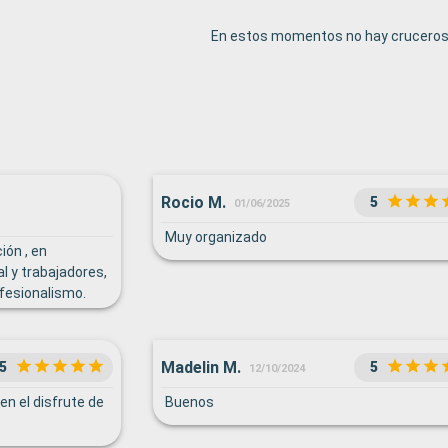
En estos momentos no hay cruceros 
Rocio M.
5
01/06/2025
Muy organizado
ión , en
l y trabajadores,
fesionalismo.
zona de bufet de
ección ( muchos
aumentar
Madelin M.
5
5
12/10/2024
 me llamo la
e recorrido no
en el disfrute de
Buenos
 etc). Solo habían