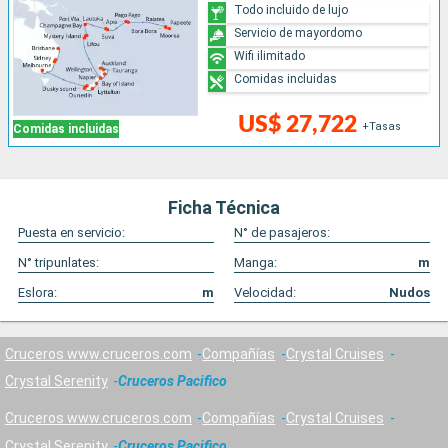
Todo incluido de lujo
Servicio de mayordomo
Wifi ilimitado
Comidas incluidas
US$ 27,722
+Tasas
Comidas incluidas
Ficha Técnica
Puesta en servicio:
N° de pasajeros:
N° tripunlates:
Manga:
m
Eslora:
m
Velocidad:
Nudos
Cruceros www.cruceros.com
Compañías
Crystal Cruises
Crystal Serenity
Cruceros Pacifico
Cruceros www.cruceros.com
Compañías
Crystal Cruises
Crystal Serenity
Cruceros Pacifico