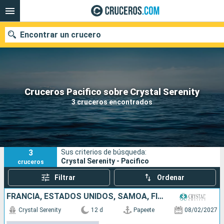
Encontrar un crucero
Nuestros destinos
Cruceros Pacifico sobre Crystal Serenity
3 cruceros encontrados
Fecha de salida
Puertos
Compañías
3
Sus criterios de búsqueda:
Buscar
Crystal Serenity - Pacifico
cruceros
Filtrar
Ordenar
FRANCIA, ESTADOS UNIDOS, SAMOA, FIDJI (ISLAS)
Crystal Serenity
12 d
Papeete
08/02/2027