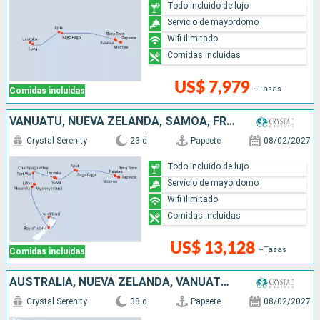
Todo incluido de lujo
Servicio de mayordomo
Wifi ilimitado
Comidas incluidas
US$ 7,979
+Tasas
Comidas incluidas
VANUATU, NUEVA ZELANDA, SAMOA, FRANCIA, NUEVA CALEDONIA, ESTADOS UNIDOS, FIDJI (ISLAS)
Crystal Serenity
23 d
Papeete
08/02/2027
Todo incluido de lujo
Servicio de mayordomo
Wifi ilimitado
Comidas incluidas
US$ 13,128
+Tasas
Comidas incluidas
AUSTRALIA, NUEVA ZELANDA, VANUATU, FRANCIA, SAMOA, NUEVA CALEDONIA, ESTADOS UNIDOS, FIDJI (ISLAS)
Crystal Serenity
38 d
Papeete
08/02/2027