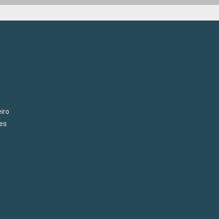
iro
es