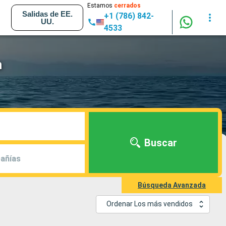
Estamos
cerrados
Salidas de EE.
+1 (786) 842-
UU.
4533
m
Buscar
añías
Búsqueda Avanzada
Ordenar Los más vendidos