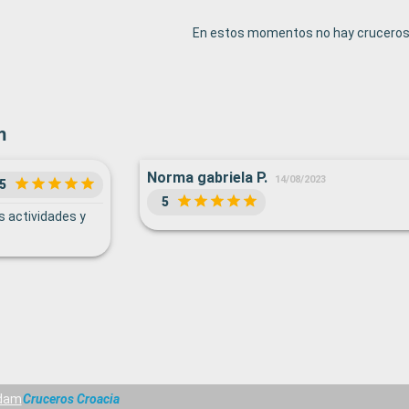
En estos momentos no hay cruceros 
m
Norma gabriela P.
14/08/2023
5
5
s actividades y
dam
Cruceros Croacia