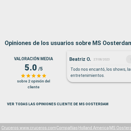
Opiniones de los usuarios sobre MS Oosterda
Beatriz O.
VALORACIÓN MEDIA
27/08/2023
5.0
/5
Todo nos encantó, los shows, la
entretenimientos.
sobre 2 opinión del
cliente
VER TODAS LAS OPINIONES CLIENTE DE MS OOSTERDAM
Cruceros www.cruceros.com
Compañías
Holland America
MS Ooster