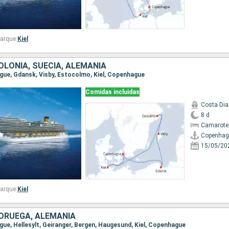
arque:
Kiel
OLONIA, SUECIA, ALEMANIA
ague, Gdansk, Visby, Estocolmo, Kiel, Copenhague
Comidas incluidas
Costa Di
8 d
Camarote
Copenhag
15/05/20
arque:
Kiel
ORUEGA, ALEMANIA
ague, Hellesylt, Geiranger, Bergen, Haugesund, Kiel, Copenhague