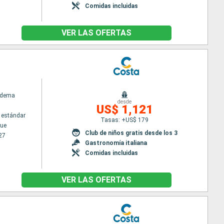
Comidas incluidas
VER LAS OFERTAS
adema
desde
US$ 1,121
 estándar
Tasas: +US$ 179
ue
Club de niños gratis desde los 3
27
Gastronomía italiana
Comidas incluidas
VER LAS OFERTAS