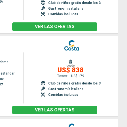
26
Club de niños gratis desde los 3
Gastronomía italiana
Comidas incluidas
VER LAS OFERTAS
adema
desde
US$ 838
 estándar
Tasas: +US$ 179
ue
Club de niños gratis desde los 3
27
Gastronomía italiana
Comidas incluidas
VER LAS OFERTAS