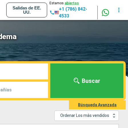
Estamos
abiertos
Salidas de EE.
+1 (786) 842-
UU.
4533
adema
Buscar
añías
Búsqueda Avanzada
Ordenar Los más vendidos