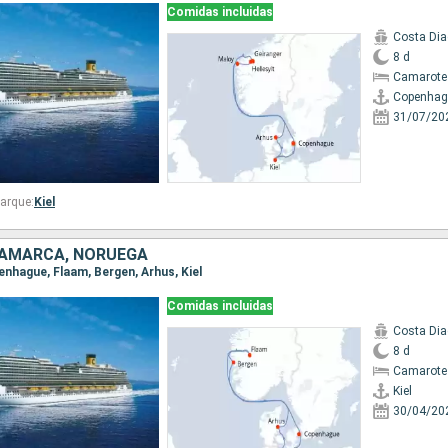
Comidas incluidas
Costa Di
8 d
Camarote
Copenhag
31/07/20
arque:
Kiel
NAMARCA, NORUEGA
openhague, Flaam, Bergen, Arhus, Kiel
Comidas incluidas
Costa Di
8 d
Camarote
Kiel
30/04/20