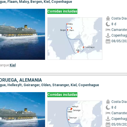
ague, Flaam, Maloy, Bergen, Kiel, Copenhague
Comidas incluidas
Costa Di
8 d
Camarote
Copenhag
08/05/20
arque:
Kiel
ORUEGA, ALEMANIA
gue, Hellesylt, Geiranger, Olden, Stavanger, Kiel, Copenhague
Comidas incluidas
Costa Di
8 d
Camarote
Copenhag
05/09/20