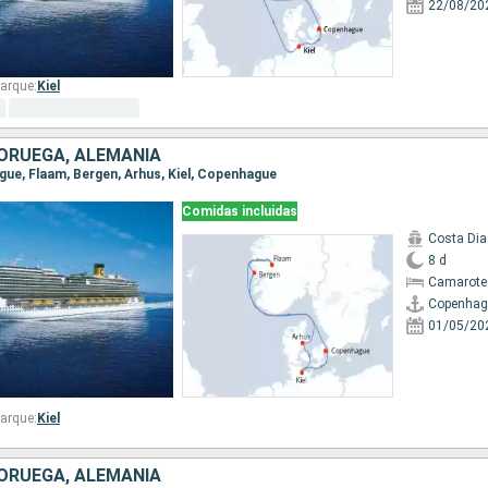
22/08/20
arque:
Kiel
ORUEGA, ALEMANIA
ague, Flaam, Bergen, Arhus, Kiel, Copenhague
Comidas incluidas
Costa Di
8 d
Camarote
Copenhag
01/05/20
arque:
Kiel
ORUEGA, ALEMANIA