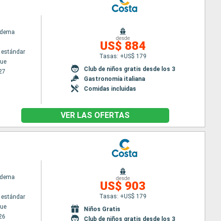
adema
desde
US$ 884
 estándar
Tasas: +US$ 179
ue
Club de niños gratis desde los 3
27
Gastronomía italiana
Comidas incluidas
VER LAS OFERTAS
adema
desde
US$ 903
Tasas: +US$ 179
 estándar
ue
Niños Gratis
26
Club de niños gratis desde los 3