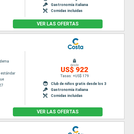
Gastronomía italiana
Comidas incluidas
VER LAS OFERTAS
adema
desde
US$ 922
 estándar
Tasas: +US$ 179
ue
Club de niños gratis desde los 3
27
Gastronomía italiana
Comidas incluidas
VER LAS OFERTAS