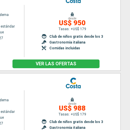
adema
desde
US$ 950
 estándar
Tasas: +US$ 179
ue
Club de niños gratis desde los 3
27
Gastronomía italiana
Comidas incluidas
VER LAS OFERTAS
adema
desde
US$ 988
 estándar
Tasas: +US$ 179
ue
Club de niños gratis desde los 3
27
Gastronomía italiana