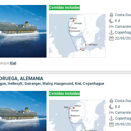
Comidas incluidas
Costa Di
8 d
Camarote
Copenhag
22/05/20
arque:
Kiel
ORUEGA, ALEMANIA
gue, Hellesylt, Geiranger, Maloy, Haugesund, Kiel, Copenhague
Comidas incluidas
Costa Di
8 d
Camarote
Copenhag
29/05/20