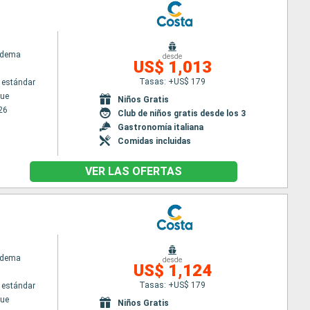
adema
desde
US$ 1,013
Tasas: +US$ 179
 estándar
ue
Niños Gratis
26
Club de niños gratis desde los 3
Gastronomía italiana
Comidas incluidas
VER LAS OFERTAS
adema
desde
US$ 1,124
Tasas: +US$ 179
 estándar
ue
Niños Gratis