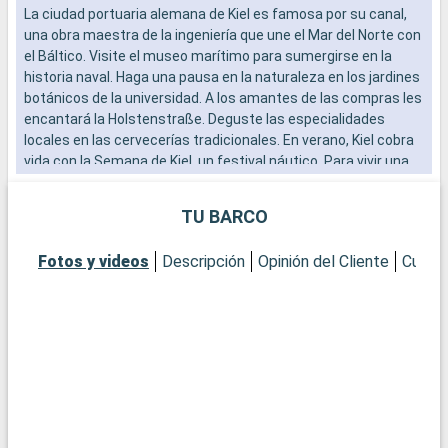
La ciudad portuaria alemana de Kiel es famosa por su canal,
E
una obra maestra de la ingeniería que une el Mar del Norte con
S
el Báltico. Visite el museo marítimo para sumergirse en la
s
historia naval. Haga una pausa en la naturaleza en los jardines
t
botánicos de la universidad. A los amantes de las compras les
p
encantará la Holstenstraße. Deguste las especialidades
Q
locales en las cervecerías tradicionales. En verano, Kiel cobra
C
vida con la Semana de Kiel, un festival náutico. Para vivir una
m
experiencia única, realice un crucero por el Canal de Kiel, que
a
ofrece pintorescas vistas y una visión de la importancia
s
TU BARCO
marítima de la ciudad.
s
p
Fotos y videos
Descripción
Opinión del Cliente
Cubier
c
a
M
D
d
o
c
Q
C