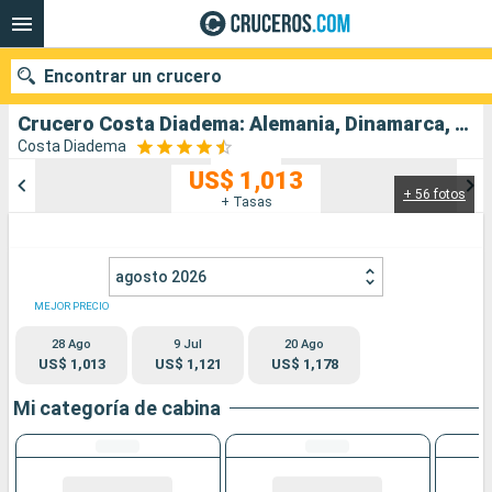
Encontrar un crucero
Crucero Costa Diadema: Alemania, Dinamarca, Noruega salida desde Kiel
Costa Diadema
US$ 1,013
+ 56 fotos
Nuestros destinos
+ Tasas
Fecha de salida
agosto 2026
Puertos
Compañías
MEJOR PRECIO
28 Ago
9 Jul
20 Ago
Buscar
US$ 1,013
US$ 1,121
US$ 1,178
Mi categoría de cabina