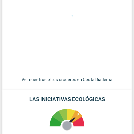
d
i
H
R
a
e
t
y
Ver nuestros otros cruceros en Costa Diadema
LAS INICIATIVAS ECOLÓGICAS