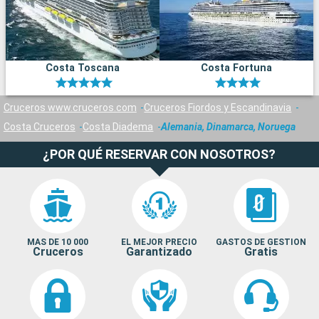
Costa Toscana
Costa Fortuna
Cruceros www.cruceros.com
Cruceros Fiordos y Escandinavia
Costa Cruceros
Costa Diadema
Alemania, Dinamarca, Noruega
¿POR QUÉ RESERVAR CON NOSOTROS?
MAS DE 10 000
EL MEJOR PRECIO
GASTOS DE GESTION
Cruceros
Garantizado
Gratis