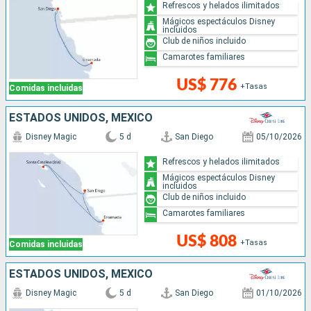
Refrescos y helados ilimitados
Mágicos espectáculos Disney
incluidos
Club de niños incluido
Camarotes familiares
US$ 776
+Tasas
Comidas incluidas
ESTADOS UNIDOS, MÉXICO
Disney Magic
5 d
San Diego
05/10/2026
Refrescos y helados ilimitados
Mágicos espectáculos Disney
incluidos
Club de niños incluido
Camarotes familiares
US$ 808
+Tasas
Comidas incluidas
ESTADOS UNIDOS, MÉXICO
Disney Magic
5 d
San Diego
01/10/2026