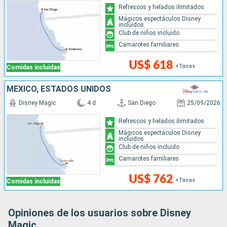
Refrescos y helados ilimitados
Mágicos espectáculos Disney
incluidos
Club de niños incluido
Camarotes familiares
US$ 618
+Tasas
Comidas incluidas
MÉXICO, ESTADOS UNIDOS
Disney Magic
4 d
San Diego
25/09/2026
Refrescos y helados ilimitados
Mágicos espectáculos Disney
incluidos
Club de niños incluido
Camarotes familiares
US$ 762
+Tasas
Comidas incluidas
Opiniones de los usuarios sobre Disney
Magic