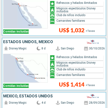
Refrescos y helados ilimitados
Mágicos espectáculos Disney
incluidos
Club de niños incluido
Camarotes familiares
US$ 1,032
+Tasas
Comidas incluidas
ESTADOS UNIDOS, MÉXICO
Disney Magic
8 d
San Diego
30/10/2026
Refrescos y helados ilimitados
Mágicos espectáculos Disney
incluidos
Club de niños incluido
Camarotes familiares
US$ 1,414
+Tasas
Comidas incluidas
MÉXICO, ESTADOS UNIDOS
Disney Magic
4 d
San Diego
28/09/2026