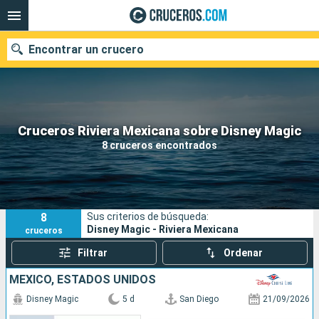
Encontrar un crucero
Nuestros destinos
Cruceros Riviera Mexicana sobre Disney Magic
8 cruceros encontrados
Fecha de salida
Puertos
Compañías
8
Sus criterios de búsqueda:
Buscar
Disney Magic - Riviera Mexicana
cruceros
Filtrar
Ordenar
MÉXICO, ESTADOS UNIDOS
Disney Magic
5 d
San Diego
21/09/2026