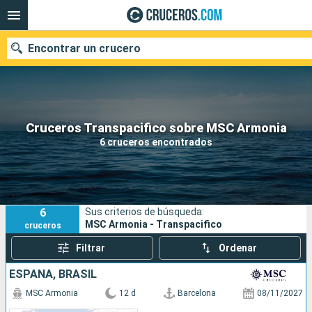
Encontrar un crucero
Nuestros destinos
Cruceros Transpacifico sobre MSC Armonia
6 cruceros encontrados
Fecha de salida
Puertos
Compañías
6
Sus criterios de búsqueda:
Buscar
MSC Armonia - Transpacifico
cruceros
Filtrar
Ordenar
ESPAÑA, BRASIL
MSC Armonia
12 d
Barcelona
08/11/2027