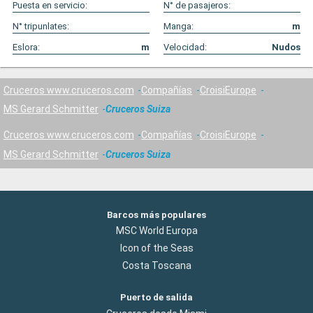
Puesta en servicio:
N° de pasajeros:
N° tripunlates:
Manga:
m
Eslora:
m
Velocidad:
Nudos
Cruceros www.cruceros.com
Compañías
CroisiEurope
MS Gerard Schmitter
Cruceros Suiza
Cruceros www.cruceros.com
Compañías
CroisiEurope
MS Gerard Schmitter
Cruceros Suiza
Barcos más populares
MSC World Europa
Icon of the Seas
Costa Toscana
Puerto de salida