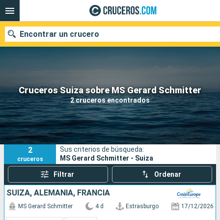
Encontrar un crucero
Nuestros destinos
Cruceros Suiza sobre MS Gerard Schmitter
2 cruceros encontrados
Fecha de salida
Puertos
Compañías
2
Sus criterios de búsqueda:
Buscar
MS Gerard Schmitter - Suiza
cruceros
Filtrar
Ordenar
SUIZA, ALEMANIA, FRANCIA
MS Gerard Schmitter
4 d
Estrasburgo
17/12/2026