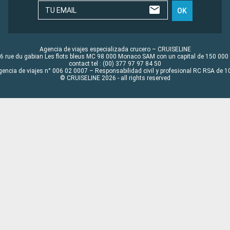
TU EMAIL
OK
Agencia de viajes especializada crucero – CRUISELINE
6 rue du gabian Les flots bleus MC 98 000 Monaco SAM con un capital de 150 000
contact tel : (00) 377 97 97 84 50
gencia de viajes n° 006 02 0007 – Responsabilidad civil y profesional RC RSA de
© CRUISELINE 2026 - all rights reserved