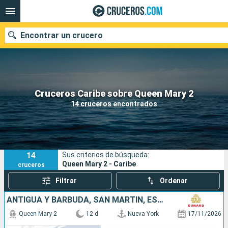
Encontrar un crucero
Nuestros destinos
Cruceros Caribe sobre Queen Mary 2
14 cruceros encontrados
Fecha de salida
Puertos
Compañías
14
Sus criterios de búsqueda:
Buscar
Queen Mary 2 - Caribe
cruceros
Filtrar
Ordenar
ANTIGUA Y BARBUDA, SAN MARTÍN, ESTADOS UNIDOS
Queen Mary 2
12 d
Nueva York
17/11/2026