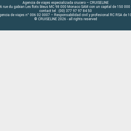
Agencia de viajes especializada crucero – CRUISELINE
6 rue du gabian Les flots bleus MC 98 000 Monaco SAM con un capital de 150 000
contact tel : (00) 377 97 97 84 50
gencia de viajes n° 006 02 0007 – Responsabilidad civil y profesional RC RSA de
© CRUISELINE 2026 - all rights reserved