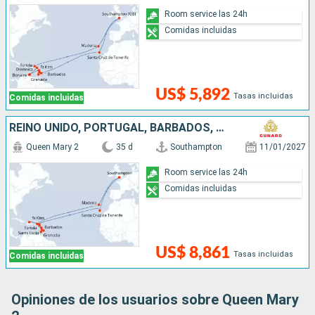
Room service las 24h
Comidas incluidas
US$ 5,892
Tasas incluidas
Comidas incluidas
REINO UNIDO, PORTUGAL, BARBADOS, SANTA LUCIA, GRENADA, DOMINICA, ANTIGUA Y BARBUDA, REPÚBLICA DOMINICANA, SAN MARTÍN
Queen Mary 2
35 d
Southampton
11/01/2027
Room service las 24h
Comidas incluidas
US$ 8,861
Tasas incluidas
Comidas incluidas
Opiniones de los usuarios sobre Queen Mary