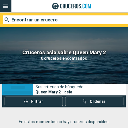
Encontrar un crucero
Nuestros destinos
Cruceros asia sobre Queen Mary 2
0 cruceros encontrados
Fecha de salida
Puertos
Compañías
Sus criterios de búsqueda:
Buscar
Queen Mary 2 - asia
Filtrar
Ordenar
En estos momentos no hay cruceros disponibles.