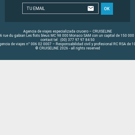
TU EMAIL
OK
Agencia de viajes especializada crucero – CRUISELINE
6 rue du gabian Les flots bleus MC 98 000 Monaco SAM con un capital de 150 000
contact tel : (00) 377 97 97 84 50
gencia de viajes n° 006 02 0007 – Responsabilidad civil y profesional RC RSA de
© CRUISELINE 2026 - all rights reserved