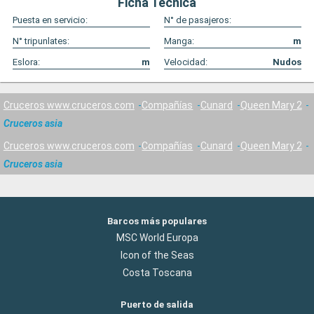
Ficha Técnica
Puesta en servicio:
N° de pasajeros:
N° tripunlates:
Manga:
m
Eslora:
m
Velocidad:
Nudos
Cruceros www.cruceros.com
Compañías
Cunard
Queen Mary 2
Cruceros asia
Cruceros www.cruceros.com
Compañías
Cunard
Queen Mary 2
Cruceros asia
Barcos más populares
MSC World Europa
Icon of the Seas
Costa Toscana
Puerto de salida