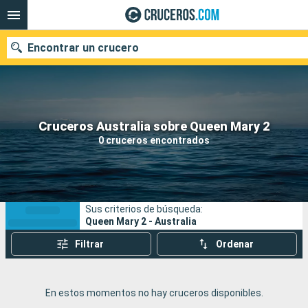
Encontrar un crucero
Nuestros destinos
Cruceros Australia sobre Queen Mary 2
0 cruceros encontrados
Fecha de salida
Puertos
Compañías
Sus criterios de búsqueda:
Buscar
Queen Mary 2 - Australia
Filtrar
Ordenar
En estos momentos no hay cruceros disponibles.