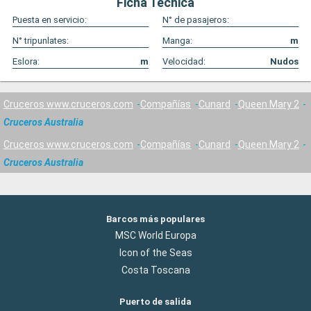
Ficha Técnica
Puesta en servicio:
N° de pasajeros:
N° tripunlates:
Manga:
m
Eslora:
m
Velocidad:
Nudos
Cruceros www.cruceros.com
Compañías
Cunard
Queen Mary 2
Cruceros Australia
Cruceros www.cruceros.com
Compañías
Cunard
Queen Mary 2
Cruceros Australia
Barcos más populares
MSC World Europa
Icon of the Seas
Costa Toscana
Puerto de salida