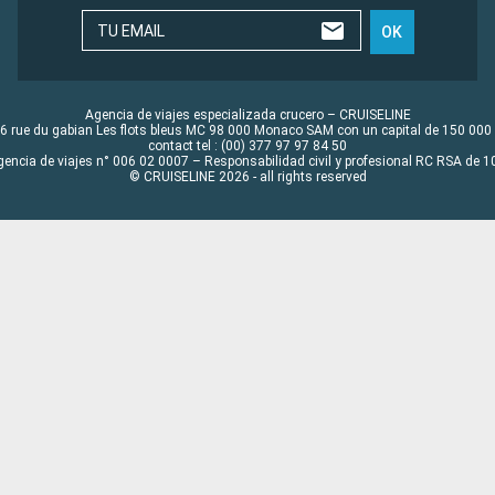
TU EMAIL
OK
Agencia de viajes especializada crucero – CRUISELINE
6 rue du gabian Les flots bleus MC 98 000 Monaco SAM con un capital de 150 000
contact tel : (00) 377 97 97 84 50
gencia de viajes n° 006 02 0007 – Responsabilidad civil y profesional RC RSA de
© CRUISELINE 2026 - all rights reserved