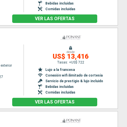
Bebidas incluidas
Comidas incluidas
VER LAS OFERTAS
desde
US$ 13,416
Tasas: +US$ 722
exterior
Lujo a la francesa
Conexión wifi ilimitado de cortesía
27
Servicio de prestigio & lujo incluido
Bebidas incluidas
Comidas incluidas
VER LAS OFERTAS