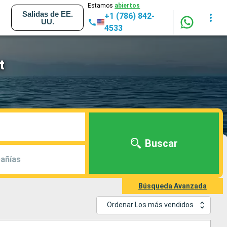
Estamos
abiertos
Salidas de EE.
+1 (786) 842-
UU.
4533
t
Buscar
añías
Búsqueda Avanzada
Ordenar Los más vendidos