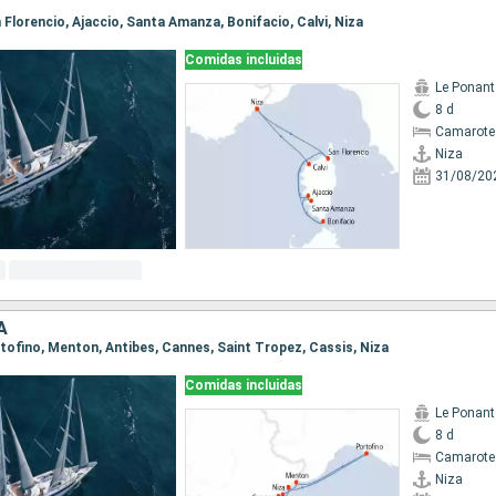
an Florencio, Ajaccio, Santa Amanza, Bonifacio, Calvi, Niza
Comidas incluidas
Le Ponant
8 d
Camarote 
Niza
31/08/20
A
ortofino, Menton, Antibes, Cannes, Saint Tropez, Cassis, Niza
Comidas incluidas
Le Ponant
8 d
Camarote 
Niza