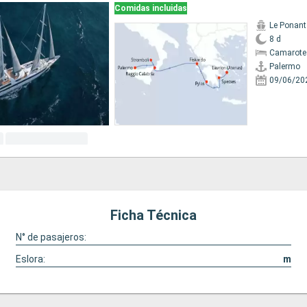
Comidas incluidas
Le Ponant
8 d
Camarote 
Palermo
09/06/20
Ficha Técnica
N° de pasajeros:
Eslora:
m