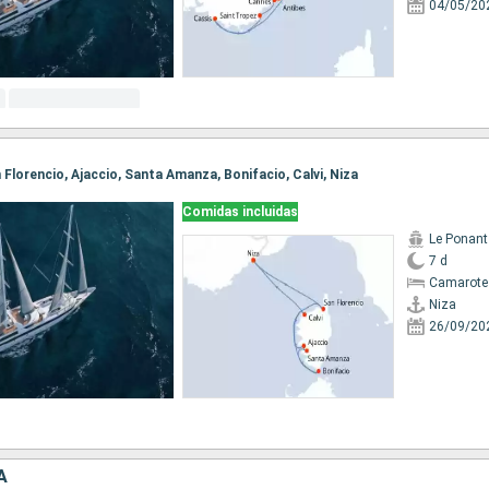
04/05/20
an Florencio, Ajaccio, Santa Amanza, Bonifacio, Calvi, Niza
Comidas incluidas
Le Ponant
7 d
Camarote 
Niza
26/09/20
A