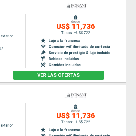
desde
US$ 11,736
Tasas: +US$ 722
exterior
Lujo a la francesa
Conexión wifi ilimitado de cortesía
27
Servicio de prestigio & lujo incluido
Bebidas incluidas
Comidas incluidas
VER LAS OFERTAS
desde
US$ 11,736
Tasas: +US$ 722
exterior
Lujo a la francesa
Conexión wifi ilimitado de cortesía