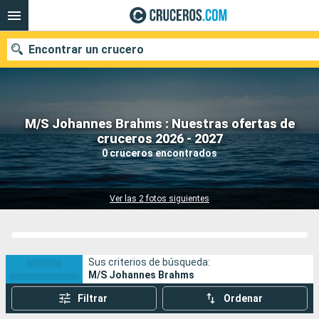
Encontrar un crucero
M/S Johannes Brahms : Nuestras ofertas de
Nuestros destinos
cruceros 2026 - 2027
0 cruceros encontrados
Fecha de salida
Puertos
Compañías
Ver las 2 fotos siguientes
Buscar
Sus criterios de búsqueda:
M/S Johannes Brahms
Filtrar
Ordenar