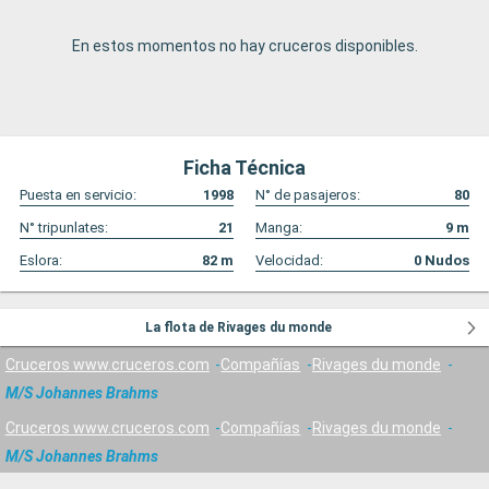
En estos momentos no hay cruceros disponibles.
Ficha Técnica
Puesta en servicio:
1998
N° de pasajeros:
80
N° tripunlates:
21
Manga:
9
m
Eslora:
82
m
Velocidad:
0
Nudos
La flota de Rivages du monde
Cruceros www.cruceros.com
Compañías
Rivages du monde
M/S Johannes Brahms
Cruceros www.cruceros.com
Compañías
Rivages du monde
M/S Johannes Brahms