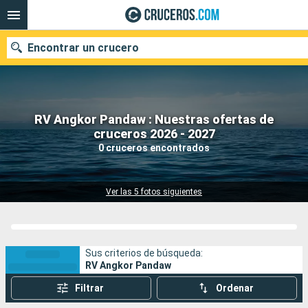
Encontrar un crucero
RV Angkor Pandaw : Nuestras ofertas de
Nuestros destinos
cruceros 2026 - 2027
0 cruceros encontrados
Fecha de salida
Puertos
Compañías
Ver las 5 fotos siguientes
Buscar
Sus criterios de búsqueda:
RV Angkor Pandaw
Filtrar
Ordenar