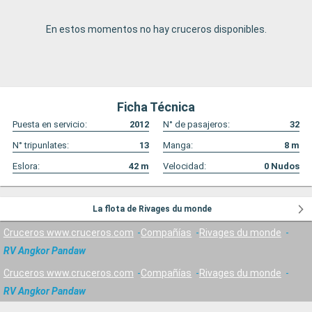
En estos momentos no hay cruceros disponibles.
Ficha Técnica
Puesta en servicio:
2012
N° de pasajeros:
32
N° tripunlates:
13
Manga:
8
m
Eslora:
42
m
Velocidad:
0
Nudos
La flota de Rivages du monde
Cruceros www.cruceros.com
Compañías
Rivages du monde
RV Angkor Pandaw
Cruceros www.cruceros.com
Compañías
Rivages du monde
RV Angkor Pandaw