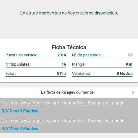
En estos momentos no hay cruceros disponibles.
Ficha Técnica
Puesta en servicio:
2014
N° de pasajeros:
36
N° tripunlates:
16
Manga:
9
m
Eslora:
57
m
Velocidad:
0
Nudos
La flota de Rivages du monde
Cruceros www.cruceros.com
Compañías
Rivages du monde
R/V Kindat Pandaw
Cruceros www.cruceros.com
Compañías
Rivages du monde
R/V Kindat Pandaw