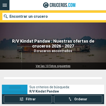
Encontrar un crucero
R/V Kindat Pandaw : Nuestras ofertas de
Nuestros destinos
cruceros 2026 - 2027
0 cruceros encontrados
Fecha de salida
Puertos
Compañías
Ver las 10 fotos siguientes
Buscar
Sus criterios de búsqueda:
R/V Kindat Pandaw
Filtrar
Ordenar