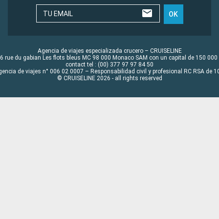
TU EMAIL
OK
Agencia de viajes especializada crucero – CRUISELINE
6 rue du gabian Les flots bleus MC 98 000 Monaco SAM con un capital de 150 000
contact tel : (00) 377 97 97 84 50
gencia de viajes n° 006 02 0007 – Responsabilidad civil y profesional RC RSA de
© CRUISELINE 2026 - all rights reserved