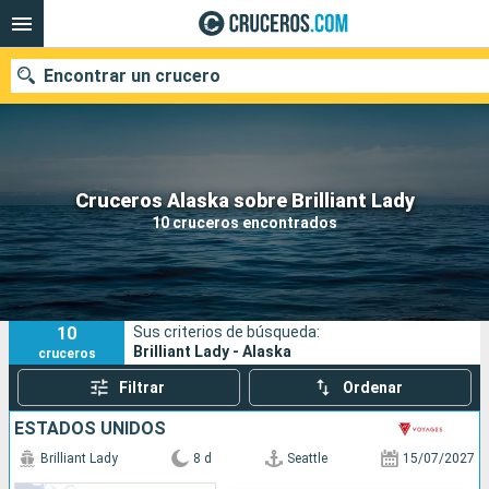
Encontrar un crucero
Nuestros destinos
Cruceros Alaska sobre Brilliant Lady
10 cruceros encontrados
Fecha de salida
Puertos
Compañías
10
Sus criterios de búsqueda:
Buscar
Brilliant Lady - Alaska
cruceros
Filtrar
Ordenar
ESTADOS UNIDOS
Brilliant Lady
8 d
Seattle
15/07/2027