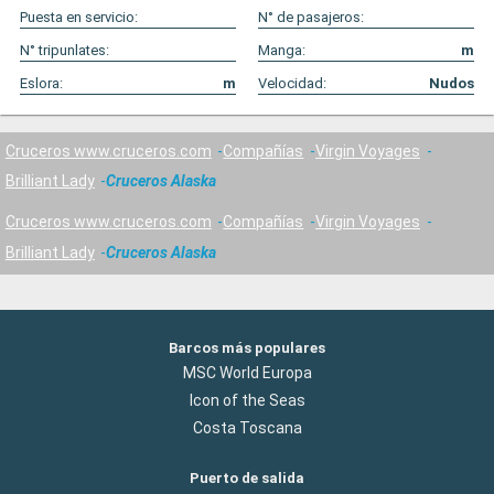
Puesta en servicio:
N° de pasajeros:
N° tripunlates:
Manga:
m
Eslora:
m
Velocidad:
Nudos
Cruceros www.cruceros.com
Compañías
Virgin Voyages
Brilliant Lady
Cruceros Alaska
Cruceros www.cruceros.com
Compañías
Virgin Voyages
Brilliant Lady
Cruceros Alaska
Barcos más populares
MSC World Europa
Icon of the Seas
Costa Toscana
Puerto de salida