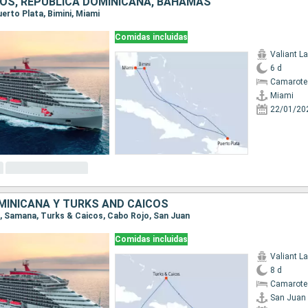
OS, REPÚBLICA DOMINICANA, BAHAMAS
Puerto Plata, Bimini, Miami
Comidas incluidas
Valiant L
6 d
Camarote
Miami
22/01/20
MINICANA Y TURKS AND CAICOS
an, Samana, Turks & Caicos, Cabo Rojo, San Juan
Comidas incluidas
Valiant L
8 d
Camarote
San Juan