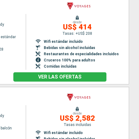
desde
ady
US$ 414
Tasas: +US$ 208
 estándar
Wifi estándar incluido
Bebidas sin alcohol incluidas
28
Restaurantes de especialidades incluidos
Cruceros 100% para adultos
Comidas incluidas
VER LAS OFERTAS
desde
ady
US$ 2,582
Tasas incluidas
 balcón
Wifi estándar incluido
Bebidas sin alcohol incluidas