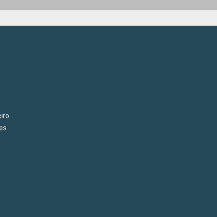
iro
es