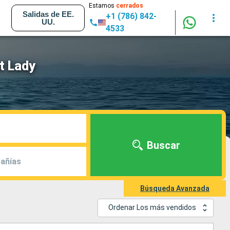
Estamos
cerrados
Salidas de EE.
+1 (786) 842-
UU.
4533
t Lady
Buscar
añías
Búsqueda Avanzada
Ordenar Los más vendidos