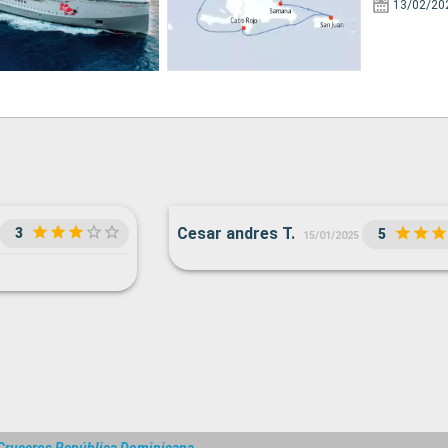
13/02/20
Cesar andres T.
3
5
15/01/2025