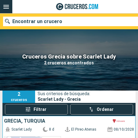
Encontrar un crucero
Nuestros destinos
Cruceros Grecia sobre Scarlet Lady
2 cruceros encontrados
Fecha de salida
Puertos
Compañías
2
Sus criterios de búsqueda:
Buscar
Scarlet Lady - Grecia
cruceros
Filtrar
Ordenar
GRECIA, TURQUÍA
Scarlet Lady
8 d
El Pireo Atenas
08/10/2028