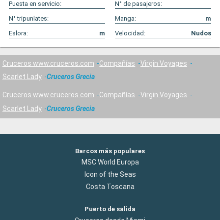
Puesta en servicio:
N° de pasajeros:
N° tripunlates:
Manga:
m
Eslora:
m
Velocidad:
Nudos
Cruceros www.cruceros.com
Compañías
Virgin Voyages
Scarlet Lady
Cruceros Grecia
Cruceros www.cruceros.com
Compañías
Virgin Voyages
Scarlet Lady
Cruceros Grecia
Barcos más populares
MSC World Europa
Icon of the Seas
Costa Toscana
Puerto de salida