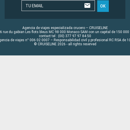
TU EMAIL
OK
Agencia de viajes especializada crucero – CRUISELINE
6 rue du gabian Les flots bleus MC 98 000 Monaco SAM con un capital de 150 000
contact tel : (00) 377 97 97 84 50
gencia de viajes n° 006 02 0007 – Responsabilidad civil y profesional RC RSA de
© CRUISELINE 2026 - all rights reserved