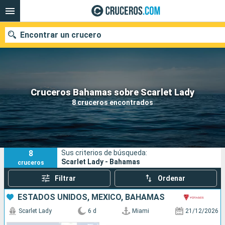
Encontrar un crucero
Nuestros destinos
Cruceros Bahamas sobre Scarlet Lady
8 cruceros encontrados
Fecha de salida
Puertos
Compañías
8
Sus criterios de búsqueda:
Buscar
Scarlet Lady - Bahamas
cruceros
Filtrar
Ordenar
ESTADOS UNIDOS, MÉXICO, BAHAMAS
Scarlet Lady
6 d
Miami
21/12/2026