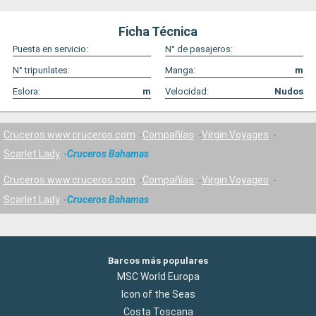
Ficha Técnica
Puesta en servicio:
N° de pasajeros:
N° tripunlates:
Manga:
m
Eslora:
m
Velocidad:
Nudos
Cruceros www.cruceros.com
Compañías
Virgin Voyages
Scarlet Lady
Cruceros Bahamas
Cruceros www.cruceros.com
Compañías
Virgin Voyages
Scarlet Lady
Cruceros Bahamas
Barcos más populares
MSC World Europa
Icon of the Seas
Costa Toscana