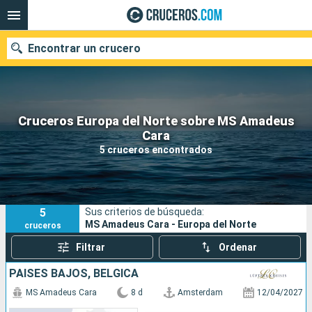
Encontrar un crucero
Cruceros Europa del Norte sobre MS Amadeus
Nuestros destinos
Cara
5 cruceros encontrados
Fecha de salida
Puertos
Compañías
5
Sus criterios de búsqueda:
Buscar
MS Amadeus Cara - Europa del Norte
cruceros
Filtrar
Ordenar
PAISES BAJOS, BÉLGICA
MS Amadeus Cara
8 d
Amsterdam
12/04/2027