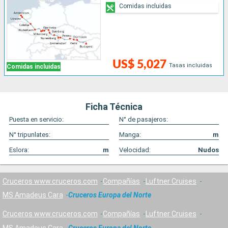
Comidas incluidas
US$ 5,027
Tasas incluidas
Comidas incluidas
Ficha Técnica
Puesta en servicio:
N° de pasajeros:
N° tripunlates:
Manga:
m
Eslora:
m
Velocidad:
Nudos
Cruceros www.cruceros.com
Compañías
Luftner Cruises
MS Amadeus Cara
Cruceros Europa del Norte
Cruceros www.cruceros.com
Compañías
Luftner Cruises
MS Amadeus Cara
Cruceros Europa del Norte