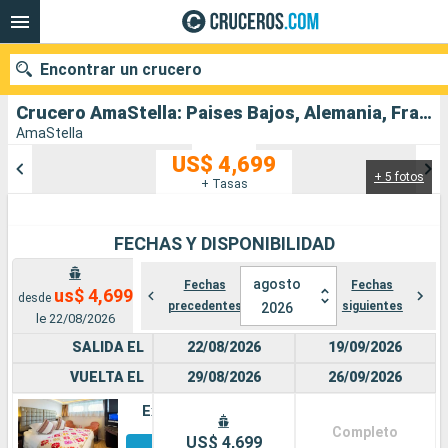
Encontrar un crucero
Crucero AmaStella: Paises Bajos, Alemania, Francia, Suiza salida desde Amsterdam
AmaStella
US$ 4,699
+ 5 fotos
Nuestros destinos
+ Tasas
Fecha de salida
FECHAS Y DISPONIBILIDAD
Puertos
Compañías
agosto
Fechas
Fechas
us$ 4,699
desde
precedentes
siguientes
2026
Buscar
le 22/08/2026
SALIDA EL
22/08/2026
19/09/2026
VUELTA EL
29/08/2026
26/09/2026
Exterior
Completo
Otros
US$ 4,699