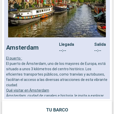
Llegada
Salida
Amsterdam
--:--
--:--
El puerto :
E
El puerto de Ámsterdam, uno de los mayores de Europa, está
E
situado a unos 3 kilómetros del centro histórico. Los
s
eficientes transportes públicos, como tranvías y autobuses,
e
facilitan el acceso a las diversas atracciones de esta vibrante
f
ciudad.
c
Qué visitar en Ámsterdam
Q
Ámsterdam, ciudad de canales e historia, le invita a explorar
Á
su famoso Museo Van Gogh, la Casa de Ana Frank y el
s
Rijksmuseum. Un paseo por los canales le descubrirá la
R
TU BARCO
singular arquitectura de la ciudad y sus pintorescos puentes.
s