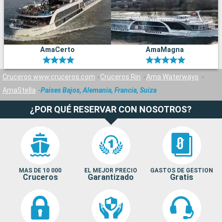
AmaCerto
AmaMagna
Cruceros www.cruceros.com
Cruceros Rin
Ama Waterways
AmaStella
Paises Bajos, Alemania, Francia, Suiza
¿POR QUÉ RESERVAR CON NOSOTROS?
MAS DE 10 000
EL MEJOR PRECIO
GASTOS DE GESTION
Cruceros
Garantizado
Gratis