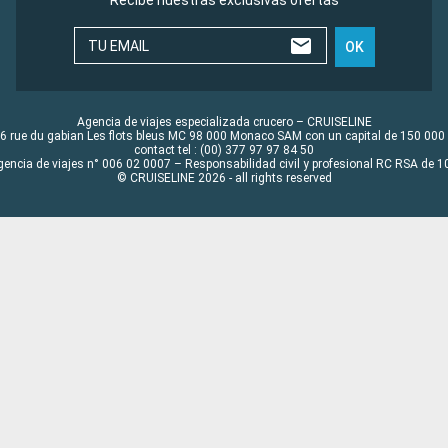
Recibe nuestras exclusivas ofertas
TU EMAIL
OK
Agencia de viajes especializada crucero – CRUISELINE
6 rue du gabian Les flots bleus MC 98 000 Monaco SAM con un capital de 150 000
contact tel : (00) 377 97 97 84 50
gencia de viajes n° 006 02 0007 – Responsabilidad civil y profesional RC RSA de
© CRUISELINE 2026 - all rights reserved