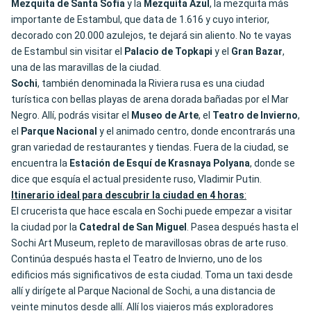
Mezquita de Santa Sofía
y la
Mezquita Azul
, la mezquita más
importante de Estambul, que data de 1.616 y cuyo interior,
decorado con 20.000 azulejos, te dejará sin aliento. No te vayas
de Estambul sin visitar el
Palacio de Topkapi
y el
Gran
Bazar
,
una de las maravillas de la ciudad.
Sochi
, también denominada la Riviera rusa es una ciudad
turística con bellas playas de arena dorada bañadas por el Mar
Negro. Allí, podrás visitar el
Museo de Arte
, el
Teatro
de
Invierno
,
el
Parque
Nacional
y el animado centro, donde encontrarás una
gran variedad de restaurantes y tiendas. Fuera de la ciudad, se
encuentra la
Estación de Esquí de Krasnaya Polyana
, donde se
dice que esquía el actual presidente ruso, Vladimir Putin.
Itinerario ideal para descubrir la ciudad en 4 horas
:
El crucerista que hace escala en Sochi puede empezar a visitar
la ciudad por la
Catedral de San
Miguel
. Pasea después hasta el
Sochi Art Museum, repleto de maravillosas obras de arte ruso.
Continúa después hasta el Teatro de Invierno, uno de los
edificios más significativos de esta ciudad. Toma un taxi desde
allí y dirígete al Parque Nacional de Sochi, a una distancia de
veinte minutos desde allí. Allí los viajeros más exploradores