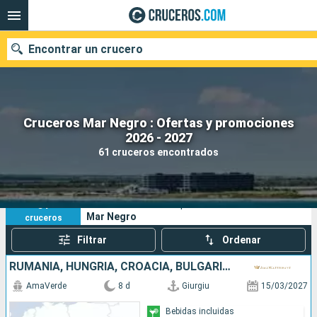
Encontrar un crucero
Cruceros Mar Negro : Ofertas y promociones
Nuestros destinos
2026 - 2027
61 cruceros encontrados
Fecha de salida
Puertos
Compañías
61
Sus criterios de búsqueda:
Mar Negro
cruceros
Buscar
Filtrar
Ordenar
RUMANIA, HUNGRÍA, CROACIA, BULGARIA, SERBIA
AmaVerde
8 d
Giurgiu
15/03/2027
Bebidas incluidas