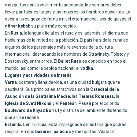
mezquitas con la vestimenta adecuada: los hombres deben
llevar pantalones largos y las mujeres los hombros cubiertos. La
cocina turca goza de fama a nivel internacional, siendo quizás el
döner
kebab
su plato más conocido.
En
Rusia
, la lengua oficial es el ruso y es, además, el idioma que
habla más de la mitad de la población. El país ha sido la cuna de
algunos de los personajes más relevantes de la cultura
internacional, destacando los nombres de Stravinsky, Tolstoy y
Dostoevsky, entre otros. El
Ballet
Ruso
es conocido en todo el
mundo, así como la bebida nacional: el
vodka
.
Lugares y actividades de interés
Varna
, costera y llena de vida, es una ciudad búlgara que te
cautivará. Sus principales atractivos son la
Catedral de la
Asunción de la Santísima Madre
, las
Termas Romanas
, la
Iglesia de Sveti
Nikolai
y el
Panteón
. Pasea por el colorido
Boulevard de Knyaz Boris I
y disfruta del ambiente distendido
que allí se respira.
Estambul
, en Turquía, está impregnada de historia que podrás
respirar en sus
bazares
,
palacios
y mezquitas. Visita la