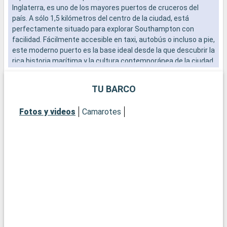
Inglaterra, es uno de los mayores puertos de cruceros del
e
país. A sólo 1,5 kilómetros del centro de la ciudad, está
s
perfectamente situado para explorar Southampton con
y
facilidad. Fácilmente accesible en taxi, autobús o incluso a pie,
u
este moderno puerto es la base ideal desde la que descubrir la
f
rica historia marítima y la cultura contemporánea de la ciudad.
s
El vibrante ambiente del paseo marítimo, con sus numerosos
restaurantes y tiendas, ofrece una cálida bienvenida a los
TU BARCO
visitantes.
Fotos y videos
Camarotes
Qué visitar en Southampton
Southampton, histórica ciudad portuaria, ofrece un sinfín de
atracciones. El museo marítimo SeaCity cuenta la historia del
Titanic, estrechamente vinculado a la ciudad. Las murallas
medievales de Southampton y la histórica Bargate son
testigos del pasado medieval de la ciudad. La City Art Gallery
exhibe colecciones de arte moderno e histórico. Para una
experiencia más natural, parques urbanos como
Southampton Common ofrecen apacibles espacios verdes. El
Barrio Cultural, con sus teatros y galerías, es una visita
obligada para los amantes de la cultura.