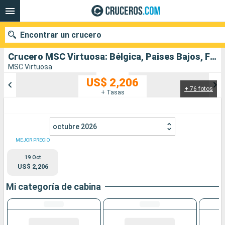
Encontrar un crucero
Crucero MSC Virtuosa: Bélgica, Paises Bajos, Francia, Reino Unido salida desde Southampton
MSC Virtuosa
US$ 2,206
+ 76 fotos
Nuestros destinos
+ Tasas
Fecha de salida
octubre 2026
Puertos
Compañías
MEJOR PRECIO
19 Oct
Buscar
US$ 2,206
Mi categoría de cabina