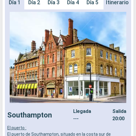
Día 1
Día 2
Día 3
Día 4
Día 5
Día 6
Itinerario
Llegada
Salida
Southampton
---
20:00
El puerto :
Z
El puerto de Southampton, situado en la costa sur de
i