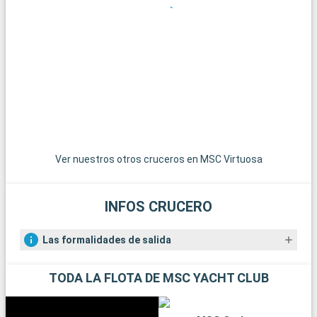
Qué visitar en los alrededores
Los alrededores de Southampton ofrecen numerosas
posibilidades para hacer excursiones. El Parque Nacional de
New Forest, a poca distancia, es un paraíso para senderistas y
amantes de la naturaleza, con sus paisajes de páramos y sus
ponis en libertad. La histórica ciudad de Winchester, con su
imponente catedral y sus edificios antiguos, es una
gratificante excursión de un día. Para los amantes de la vela,
la isla de Wight, accesible en ferry, ofrece hermosas playas y
famosas regatas. Por último, los aficionados a la historia
Ver nuestros otros cruceros en MSC Virtuosa
pueden explorar los restos de Stonehenge, a menos de una
hora en coche.
INFOS CRUCERO
Las formalidades de salida
TODA LA FLOTA DE MSC YACHT CLUB