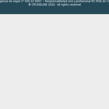
gencia de viajes n° 006 02 0007 – Responsabilidad civil y profesional RC RSA de
© CRUISELINE 2026 - all rights reserved