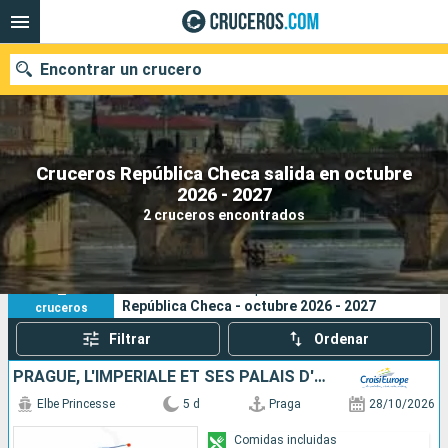
Encontrar un crucero
Cruceros República Checa salida en octubre
Nuestros destinos
2026 - 2027
2 cruceros encontrados
Fecha de salida
Puertos
Compañías
2
Sus criterios de búsqueda:
República Checa - octubre 2026 - 2027
cruceros
Buscar
Filtrar
Ordenar
PRAGUE, L'IMPÉRIALE ET SES PALAIS D'EXCEPTION, UNE CROISIÈRE DANS L'INTIMITÉ DES GRANDES FAMILLES ARISTOCRATIQUES
Elbe Princesse
5 d
Praga
28/10/2026
Comidas incluidas