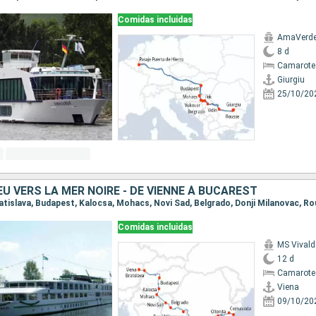
Comidas incluidas
AmaVerd
8 d
Camarote 
Giurgiu
25/10/20
U VERS LA MER NOIRE - DE VIENNE À BUCAREST
Comidas incluidas
MS Vivald
12 d
Camarote 
Viena
09/10/20