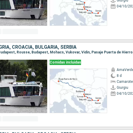
Giurgiu
04/10/20
RÍA, CROACIA, BULGARIA, SERBIA
Comidas incluidas
AmaVerd
8 d
Camarote 
Giurgiu
04/10/20