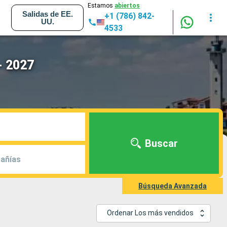
Estamos
abiertos
Salidas de EE.
+1 (786) 842-
UU.
4533
- 2027
Buscar
añías
Búsqueda Avanzada
Ordenar Los más vendidos