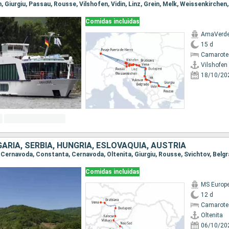
Comidas incluidas
AmaVerd
15 d
Camarote 
Vilshofen
18/10/20
ARIA, SERBIA, HUNGRÍA, ESLOVAQUIA, AUSTRIA
Comidas incluidas
MS Europ
12 d
Camarote 
Oltenita
06/10/20