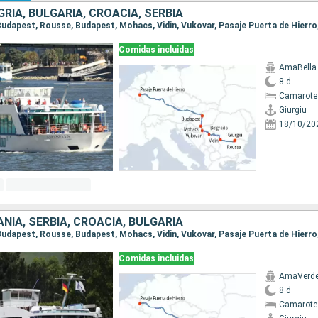
RÍA, BULGARIA, CROACIA, SERBIA
Comidas incluidas
AmaBella
8 d
Camarote 
Giurgiu
18/10/20
NIA, SERBIA, CROACIA, BULGARIA
Comidas incluidas
AmaVerd
8 d
Camarote 