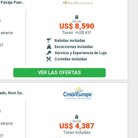
Itinerario : Vilshofen, Giurgiu, Passau, Rousse, Vilshofen, Vidin, Linz, Grein, Melk, Weissenkirchen, Pasaje Puerta de Hierro, Spitz, Viena, Belgrado, Weissenkirchen, Vukovar, Viena, Bratislava, ilok, Budapest, Mohacs, Budapest, Mohacs, Bratislava, Vukovar, Belgrado, Viena, Weissenkirchen, Krems, Pasaje Puerta de Hierro, Grein, Spitz, Vidin, Linz, Passau, Rousse, Vilshofen, Giurgiu, Vilshofen
e
desde
US$ 8,590
Tasas: +US$ 631
exterior
Bebidas incluidas
27
Excursiones incluidas
Servicio y Experiencia de Lujo
Comidas incluidas
VER LAS OFERTAS
Itinerario : Oltenita, Cernavoda, Constanta, Cernavoda, Oltenita, Giurgiu, Rousse, Svichtov, Belgrado, Novi Sad, Mohacs, Kalocsa, Budapest, Bratislava, Viena
e
desde
exterior
US$ 4,387
Tasas incluidas
27