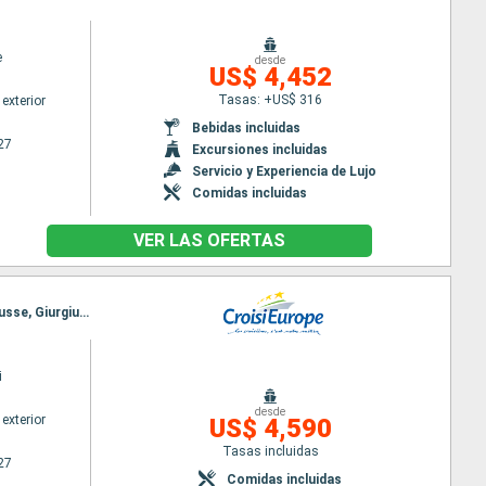
e
desde
US$ 4,452
Tasas: +US$ 316
exterior
Bebidas incluidas
27
Excursiones incluidas
Servicio y Experiencia de Lujo
Comidas incluidas
VER LAS OFERTAS
Itinerario : Viena, Bratislava, Budapest, Kalocsa, Mohacs, Novi Sad, Belgrado, Donji Milanovac, Rousse, Giurgiu, Cernavoda, Constanta, Cernavoda, Oltenita
i
desde
exterior
US$ 4,590
Tasas incluidas
27
Comidas incluidas