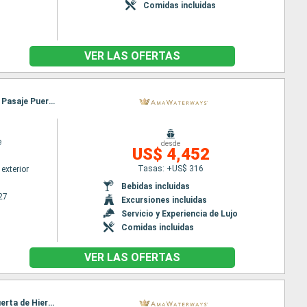
Comidas incluidas
VER LAS OFERTAS
Itinerario : Giurgiu, Budapest, Rousse, Budapest, Mohacs, Vidin, Vukovar, ilok, Novi Sad, Belgrado, Pasaje Puerta de Hierro, Belgrado, Vukovar, Vidin, Rousse, Mohacs, Giurgiu, Budapest
e
desde
US$ 4,452
Tasas: +US$ 316
exterior
Bebidas incluidas
27
Excursiones incluidas
Servicio y Experiencia de Lujo
Comidas incluidas
VER LAS OFERTAS
Itinerario : Giurgiu, Budapest, Rousse, Budapest, Mohacs, Vukovar, Vidin, ilok, Novi Sad, Pasaje Puerta de Hierro, Belgrado, Pasaje Puerta de Hierro, Belgrado, Vidin, Vukovar, Mohacs, Rousse, Giurgiu, Budapest