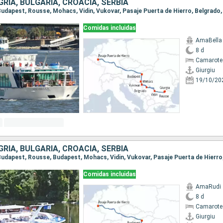
RÍA, BULGARIA, CROACIA, SERBIA
Comidas incluidas
AmaBella
8 d
Camarote
Giurgiu
19/10/20
RÍA, BULGARIA, CROACIA, SERBIA
Comidas incluidas
AmaRudi
8 d
Camarote
Giurgiu