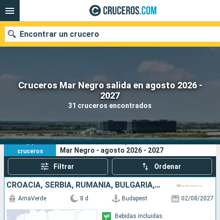
Encontrar un crucero
Cruceros Mar Negro salida en agosto 2026 -
Nuestros destinos
2027
31 cruceros encontrados
Fecha de salida
Puertos
Compañías
31
Sus criterios de búsqueda:
Mar Negro - agosto 2026 - 2027
cruceros
Buscar
Filtrar
Ordenar
CROACIA, SERBIA, RUMANIA, BULGARIA, HUNGRÍA
AmaVerde
8 d
Budapest
02/08/2027
Bebidas incluidas