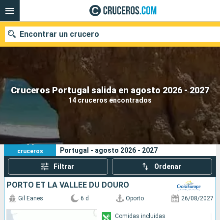
Encontrar un crucero
Nuestros destinos
Cruceros Portugal salida en agosto 2026 - 2027
14 cruceros encontrados
Fecha de salida
Puertos
Compañías
14
Sus criterios de búsqueda:
Portugal - agosto 2026 - 2027
cruceros
Buscar
Filtrar
Ordenar
PORTO ET LA VALLÉE DU DOURO
Gil Eanes
6 d
Oporto
26/08/2027
Comidas incluidas