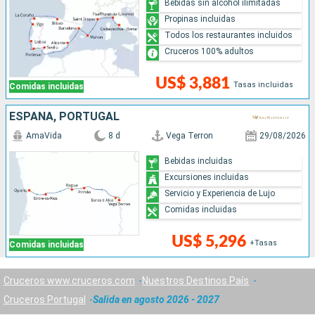
Bebidas sin alcohol ilimitadas
Propinas incluidas
Todos los restaurantes incluidos
Cruceros 100% adultos
US$ 3,881
Tasas incluidas
Comidas incluidas
ESPAÑA, PORTUGAL
AmaVida
8 d
Vega Terron
29/08/2026
Bebidas incluidas
Excursiones incluidas
Servicio y Experiencia de Lujo
Comidas incluidas
US$ 5,296
+Tasas
Comidas incluidas
Cruceros www.cruceros.com
Nuestros Destinos País
Cruceros Portugal
Salida en agosto 2026 - 2027