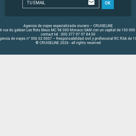
TU EMAIL
OK
Agencia de viajes especializada crucero – CRUISELINE
6 rue du gabian Les flots bleus MC 98 000 Monaco SAM con un capital de 150 000
contact tel : (00) 377 97 97 84 50
gencia de viajes n° 006 02 0007 – Responsabilidad civil y profesional RC RSA de
© CRUISELINE 2026 - all rights reserved