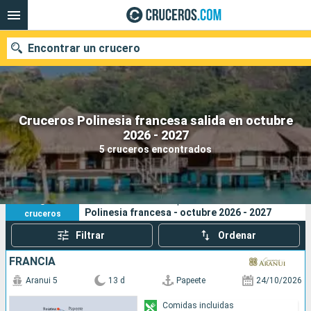
Encontrar un crucero
Cruceros Polinesia francesa salida en octubre
Nuestros destinos
2026 - 2027
5 cruceros encontrados
Fecha de salida
Puertos
Compañías
5
Sus criterios de búsqueda:
Polinesia francesa - octubre 2026 - 2027
cruceros
Buscar
Filtrar
Ordenar
FRANCIA
Aranui 5
13 d
Papeete
24/10/2026
Comidas incluidas