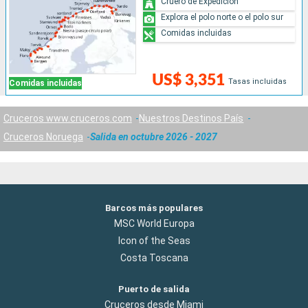
Cruero de Expedicion
Explora el polo norte o el polo sur
Comidas incluidas
US$ 3,351
Tasas incluidas
Comidas incluidas
Cruceros www.cruceros.com
Nuestros Destinos País
Cruceros Noruega
Salida en octubre 2026 - 2027
Barcos más populares
MSC World Europa
Icon of the Seas
Costa Toscana
Puerto de salida
Cruceros desde Miami