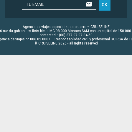
TU EMAIL
OK
Agencia de viajes especializada crucero – CRUISELINE
6 rue du gabian Les flots bleus MC 98 000 Monaco SAM con un capital de 150 000
contact tel : (00) 377 97 97 84 50
gencia de viajes n° 006 02 0007 – Responsabilidad civil y profesional RC RSA de
© CRUISELINE 2026 - all rights reserved