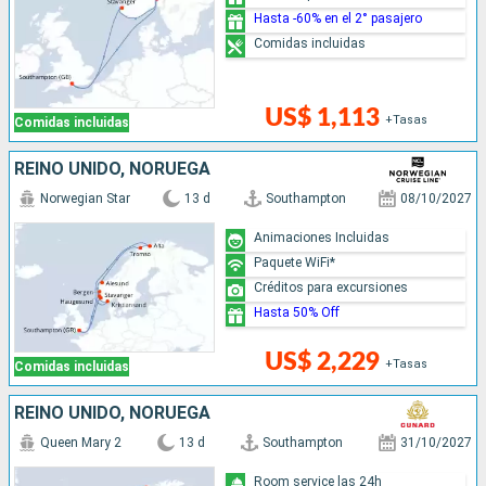
Hasta -60% en el 2° pasajero
Comidas incluidas
US$ 1,113
+Tasas
Comidas incluidas
REINO UNIDO, NORUEGA
Norwegian Star
13 d
Southampton
08/10/2027
Animaciones Incluidas
Paquete WiFi*
Créditos para excursiones
Hasta 50% Off
US$ 2,229
+Tasas
Comidas incluidas
REINO UNIDO, NORUEGA
Queen Mary 2
13 d
Southampton
31/10/2027
Room service las 24h