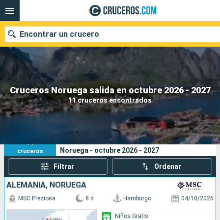
Encontrar un crucero
Nuestros destinos
Cruceros Noruega salida en octubre 2026 - 2027
11 cruceros encontrados
Fecha de salida
Puertos
Compañías
11
Sus criterios de búsqueda:
Noruega - octubre 2026 - 2027
cruceros
Buscar
Filtrar
Ordenar
ALEMANIA, NORUEGA
MSC Preziosa
8 d
Hamburgo
04/10/2026
Niños Gratis