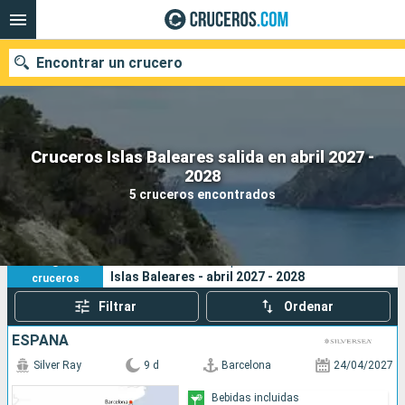
Encontrar un crucero
Cruceros Islas Baleares salida en abril 2027 -
Nuestros destinos
2028
5 cruceros encontrados
Fecha de salida
Puertos
Compañías
5
Sus criterios de búsqueda:
Islas Baleares - abril 2027 - 2028
cruceros
Buscar
Filtrar
Ordenar
ESPAÑA
Silver Ray
9 d
Barcelona
24/04/2027
Bebidas incluidas