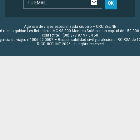
TU EMAIL
OK
Agencia de viajes especializada crucero – CRUISELINE
6 rue du gabian Les flots bleus MC 98 000 Monaco SAM con un capital de 150 000
contact tel : (00) 377 97 97 84 50
gencia de viajes n° 006 02 0007 – Responsabilidad civil y profesional RC RSA de
© CRUISELINE 2026 - all rights reserved