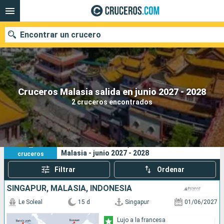
Encontrar un crucero
Nuestros destinos
Cruceros Malasia salida en junio 2027 - 2028
2 cruceros encontrados
Fecha de salida
Puertos
Compañías
2
Sus criterios de búsqueda:
Malasia - junio 2027 - 2028
cruceros
Buscar
Filtrar
Ordenar
SINGAPUR, MALASIA, INDONESIA
Le Soleal
15 d
Singapur
01/06/2027
Lujo a la francesa