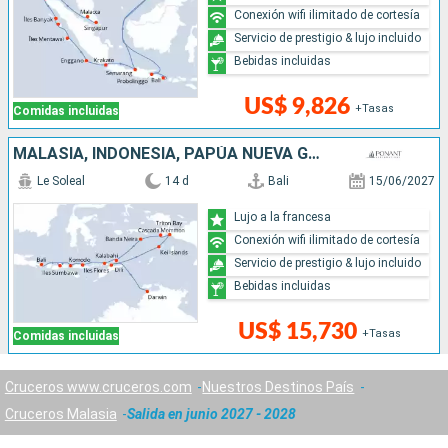
Conexión wifi ilimitado de cortesía
Servicio de prestigio & lujo incluido
Bebidas incluidas
US$ 9,826
+Tasas
Comidas incluidas
MALASIA, INDONESIA, PAPÚA NUEVA GUINEA, AUSTRALIA
Le Soleal
14 d
Bali
15/06/2027
Lujo a la francesa
Conexión wifi ilimitado de cortesía
Servicio de prestigio & lujo incluido
Bebidas incluidas
US$ 15,730
+Tasas
Comidas incluidas
Cruceros www.cruceros.com
Nuestros Destinos País
Cruceros Malasia
Salida en junio 2027 - 2028