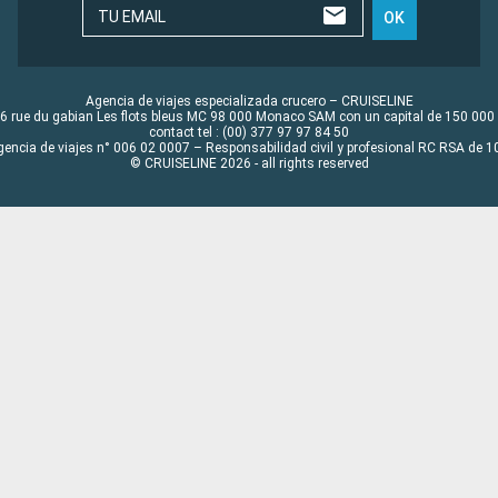
TU EMAIL
OK
Agencia de viajes especializada crucero – CRUISELINE
6 rue du gabian Les flots bleus MC 98 000 Monaco SAM con un capital de 150 000
contact tel : (00) 377 97 97 84 50
gencia de viajes n° 006 02 0007 – Responsabilidad civil y profesional RC RSA de
© CRUISELINE 2026 - all rights reserved