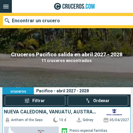
Encontrar un crucero
Nuestros destinos
Cruceros Pacifico salida en abril 2027 - 2028
11 cruceros encontrados
Fecha de salida
Puertos
Compañías
11
Sus criterios de búsqueda:
Pacifico - abril 2027 - 2028
cruceros
Buscar
Filtrar
Ordenar
NUEVA CALEDONIA, VANUATU, AUSTRALIA
Anthem of the Seas
10 d
Sidney
05/04/2027
Precio especial familias