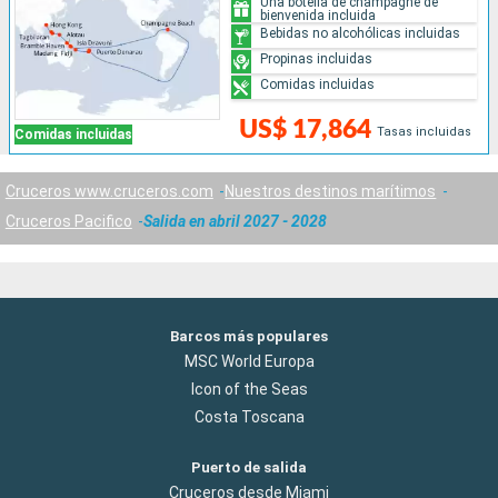
Una botella de champagne de
bienvenida incluida
Bebidas no alcohólicas incluidas
Propinas incluidas
Comidas incluidas
US$ 17,864
Tasas incluidas
Comidas incluidas
Cruceros www.cruceros.com
Nuestros destinos marítimos
Cruceros Pacifico
Salida en abril 2027 - 2028
Barcos más populares
MSC World Europa
Icon of the Seas
Costa Toscana
Puerto de salida
Cruceros desde Miami