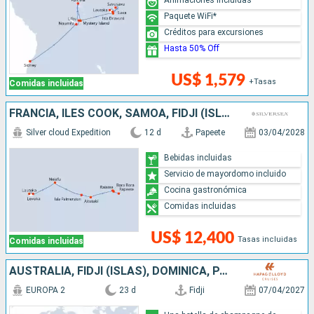
Paquete WiFi*
Créditos para excursiones
Hasta 50% Off
US$ 1,579
+Tasas
Comidas incluidas
FRANCIA, ILES COOK, SAMOA, FIDJI (ISLAS)
Silver cloud Expedition
12 d
Papeete
03/04/2028
Bebidas incluidas
Servicio de mayordomo incluido
Cocina gastronómica
Comidas incluidas
US$ 12,400
Tasas incluidas
Comidas incluidas
AUSTRALIA, FIDJI (ISLAS), DOMINICA, PAPÚA NUEVA GUINEA, MICRONESIA, FILIPINAS, CHINA
EUROPA 2
23 d
Fidji
07/04/2027