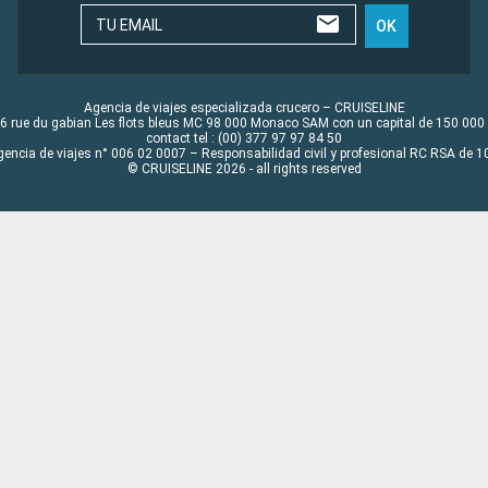
TU EMAIL
OK
Agencia de viajes especializada crucero – CRUISELINE
6 rue du gabian Les flots bleus MC 98 000 Monaco SAM con un capital de 150 000
contact tel : (00) 377 97 97 84 50
gencia de viajes n° 006 02 0007 – Responsabilidad civil y profesional RC RSA de
© CRUISELINE 2026 - all rights reserved