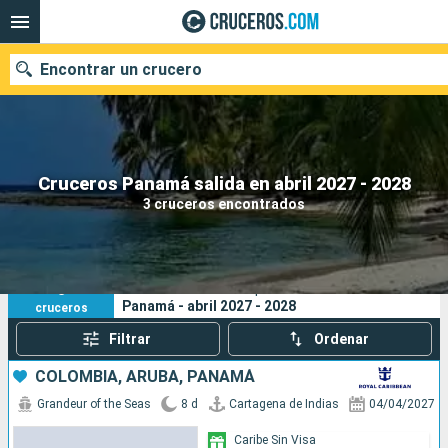
Encontrar un crucero
Nuestros destinos
Cruceros Panamá salida en abril 2027 - 2028
3 cruceros encontrados
Fecha de salida
Puertos
Compañías
3
Sus criterios de búsqueda:
Panamá - abril 2027 - 2028
cruceros
Buscar
Filtrar
Ordenar
COLOMBIA, ARUBA, PANAMÁ
Grandeur of the Seas
8 d
Cartagena de Indias
04/04/2027
Caribe Sin Visa