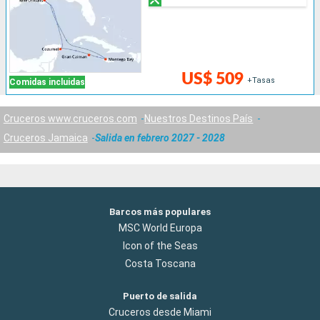
US$ 509
+Tasas
Comidas incluidas
Cruceros www.cruceros.com
Nuestros Destinos País
Cruceros Jamaica
Salida en febrero 2027 - 2028
Barcos más populares
MSC World Europa
Icon of the Seas
Costa Toscana
Puerto de salida
Cruceros desde Miami