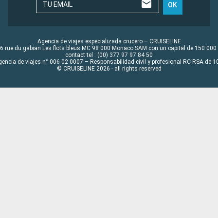
TU EMAIL
OK
Agencia de viajes especializada crucero – CRUISELINE
6 rue du gabian Les flots bleus MC 98 000 Monaco SAM con un capital de 150 000
contact tel : (00) 377 97 97 84 50
gencia de viajes n° 006 02 0007 – Responsabilidad civil y profesional RC RSA de
© CRUISELINE 2026 - all rights reserved