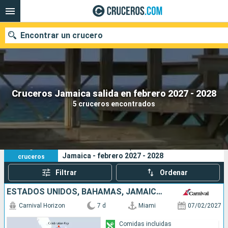
Encontrar un crucero
Nuestros destinos
Cruceros Jamaica salida en febrero 2027 - 2028
5 cruceros encontrados
Fecha de salida
Puertos
Compañías
5
Sus criterios de búsqueda:
Jamaica - febrero 2027 - 2028
cruceros
Buscar
Filtrar
Ordenar
ESTADOS UNIDOS, BAHAMAS, JAMAICA, ISLAS CAIMÁN
Carnival Horizon
7 d
Miami
07/02/2027
Comidas incluidas