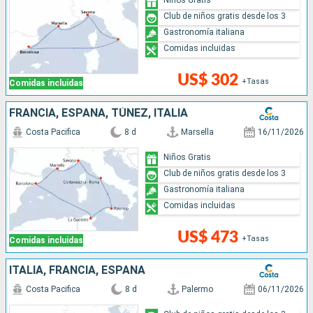
Club de niños gratis desde los 3
Gastronomía italiana
Comidas incluidas
US$ 302
+Tasas
Comidas incluidas
FRANCIA, ESPAÑA, TÚNEZ, ITALIA
Costa Pacifica
8 d
Marsella
16/11/2026
Niños Gratis
Club de niños gratis desde los 3
Gastronomía italiana
Comidas incluidas
US$ 473
+Tasas
Comidas incluidas
ITALIA, FRANCIA, ESPAÑA
Costa Pacifica
8 d
Palermo
06/11/2026