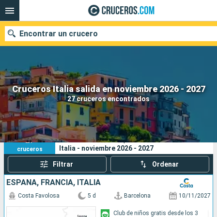
Encontrar un crucero
Nuestros destinos
Cruceros Italia salida en noviembre 2026 - 2027
27 cruceros encontrados
Fecha de salida
Puertos
Compañías
27
Sus criterios de búsqueda:
Italia - noviembre 2026 - 2027
cruceros
Buscar
Filtrar
Ordenar
ESPAÑA, FRANCIA, ITALIA
Costa Favolosa
5 d
Barcelona
10/11/2027
Club de niños gratis desde los 3