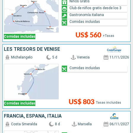
Niños Gratis
Club de niños gratis desde los 3
Gastronomía italiana
Comidas incluidas
US$ 560
+Tasas
Comidas incluidas
LES TRÉSORS DE VENISE
Michelangelo
5 d
Venecia
11/11/2026
Comidas incluidas
US$ 803
Tasas incluidas
Comidas incluidas
FRANCIA, ESPAÑA, ITALIA
Costa Smeralda
8 d
Marsella
06/11/2027