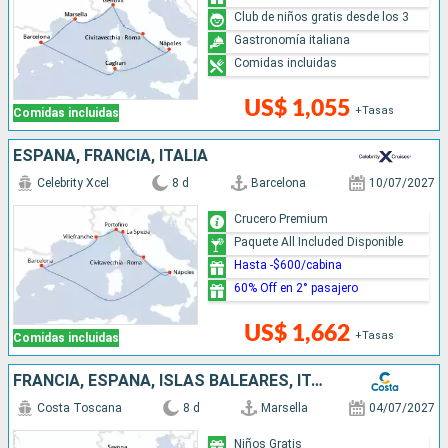
Club de niños gratis desde los 3
Gastronomía italiana
Comidas incluidas
US$ 1,055
+Tasas
Comidas incluidas
ESPAÑA, FRANCIA, ITALIA
Celebrity Xcel
8 d
Barcelona
10/07/2027
Crucero Premium
Paquete All Included Disponible
Hasta -$600/cabina
60% Off en 2° pasajero
US$ 1,662
+Tasas
Comidas incluidas
FRANCIA, ESPAÑA, ISLAS BALEARES, ITALIA
Costa Toscana
8 d
Marsella
04/07/2027
Niños Gratis