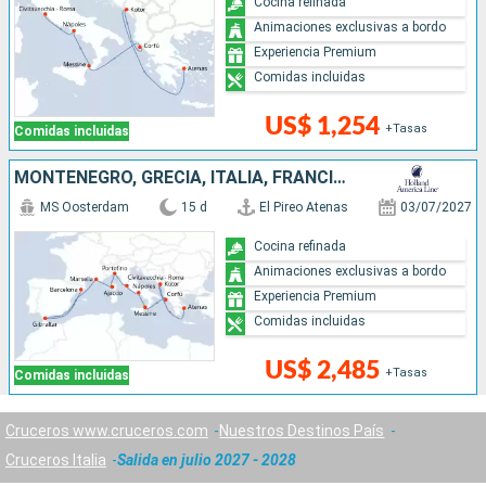
Cocina refinada
Animaciones exclusivas a bordo
Experiencia Premium
Comidas incluidas
US$ 1,254
+Tasas
Comidas incluidas
MONTENEGRO, GRECIA, ITALIA, FRANCIA, ESPAÑA
MS Oosterdam
15 d
El Pireo Atenas
03/07/2027
Cocina refinada
Animaciones exclusivas a bordo
Experiencia Premium
Comidas incluidas
US$ 2,485
+Tasas
Comidas incluidas
Cruceros www.cruceros.com
Nuestros Destinos País
Cruceros Italia
Salida en julio 2027 - 2028