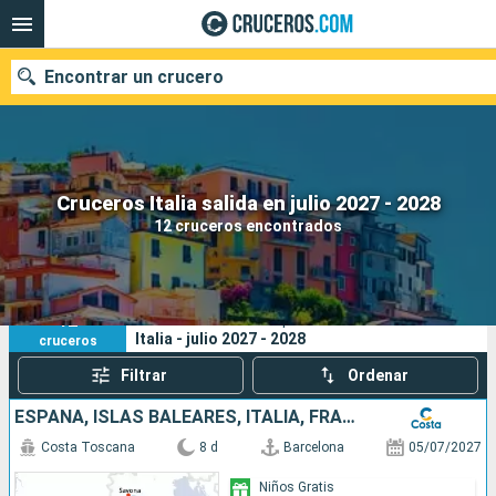
Encontrar un crucero
Nuestros destinos
Cruceros Italia salida en julio 2027 - 2028
12 cruceros encontrados
Fecha de salida
Puertos
Compañías
12
Sus criterios de búsqueda:
Italia - julio 2027 - 2028
cruceros
Buscar
Filtrar
Ordenar
ESPAÑA, ISLAS BALEARES, ITALIA, FRANCIA
Costa Toscana
8 d
Barcelona
05/07/2027
Niños Gratis