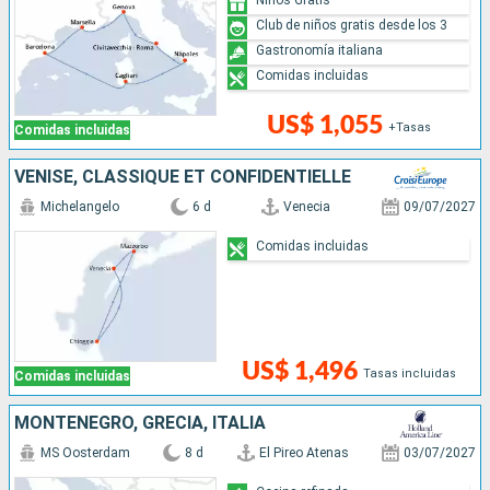
Club de niños gratis desde los 3
Gastronomía italiana
Comidas incluidas
US$ 1,055
+Tasas
Comidas incluidas
VENISE, CLASSIQUE ET CONFIDENTIELLE
Michelangelo
6 d
Venecia
09/07/2027
Comidas incluidas
US$ 1,496
Tasas incluidas
Comidas incluidas
MONTENEGRO, GRECIA, ITALIA
MS Oosterdam
8 d
El Pireo Atenas
03/07/2027